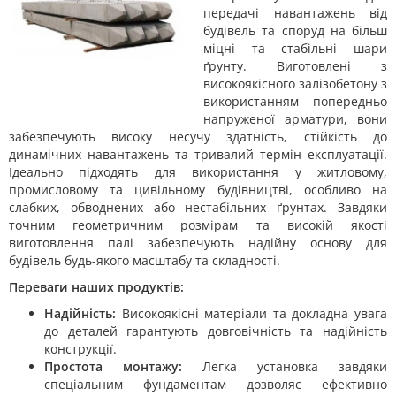
передачі навантажень від
будівель та споруд на більш
міцні та стабільні шари
ґрунту. Виготовлені з
високоякісного залізобетону з
використанням попередньо
напруженої арматури, вони
забезпечують високу несучу здатність, стійкість до
динамічних навантажень та тривалий термін експлуатації.
Ідеально підходять для використання у житловому,
промисловому та цивільному будівництві, особливо на
слабких, обводнених або нестабільних ґрунтах. Завдяки
точним геометричним розмірам та високій якості
виготовлення палі забезпечують надійну основу для
будівель будь-якого масштабу та складності.
Переваги наших продуктів:
Надійність:
Високоякісні матеріали та докладна увага
до деталей гарантують довговічність та надійність
конструкції.
Простота монтажу:
Легка установка завдяки
спеціальним фундаментам дозволяє ефективно