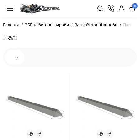
0
Головна
ЗБВ та бетонні вироби
Залізобетонні вироби
Палі
Палі