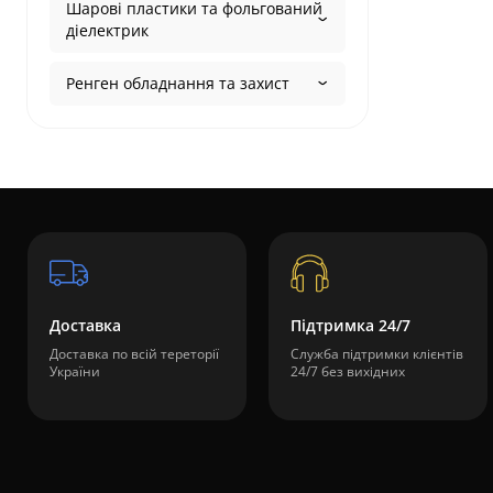
Шарові пластики та фольгований
діелектрик
Ренген обладнання та захист
Доставка
Підтримка 24/7
Доставка по всій тереторії
Служба підтримки клієнтів
України
24/7 без вихідних