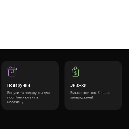
Подарунки
Знижки
Бонуси та подарунки для
Більше знижок, більше
постійних клієнтів
заощаджень!
магазину