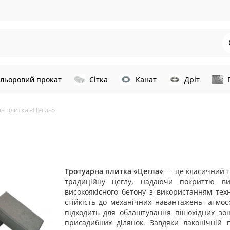
льоровий прокат
Сітка
Канат
Дріт
а плитка «Цегла»
Тротуарна плитка «Цегла»
— це класичний та
традиційну цеглу, надаючи покриттю виг
високоякісного бетону з використанням техн
стійкість до механічних навантажень, атмос
підходить для облаштування пішохідних зон,
присадибних ділянок. Завдяки лаконічній 