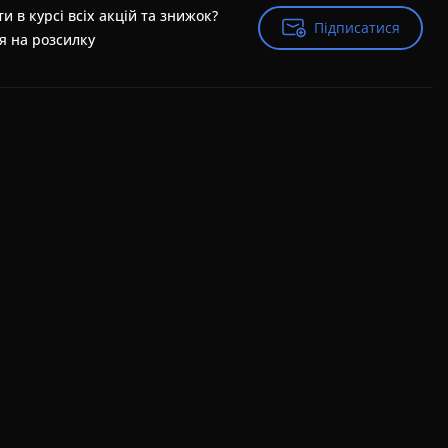
и в курсі всіх акцій та знижок?
Підписатися
Підписатися
я на розсилку