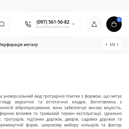
0
(097) 561-56-82
зателефонуйте нам
Перфорація металу
1/2
 універсальний вид тротуарної плитки з формою, що імітує
ляду акуратної та естетичної кладки. Виготовлена з
ологій вібропресування, вона забезпечує високу міцність,
ферних впливів та тривалий термін експлуатації. Ідеально
 тротуарів, під'їзних доріжок, дворів, садових доріжок та
прямокутній формі, широкому вибору кольорів та фактур