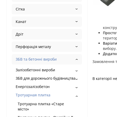
Сітка
Канат
констру
Просто
Дріт
територ
Варіати
Перфорація металу
вибору.
Додатко
ЗБВ та бетонні вироби
Замовлення т
Залізобетонні вироби
ЗБВ для дорожнього будівництва
В категорії н
Енергозалізобетон
Тротуарная плитка
Тротуарна плитка «Старе
місто»