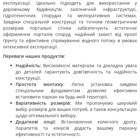
експлуатації. Ідеально підходять для використання у
дорожньому будівництві, залізничній інфраструктурі,
гідротехнічних спорудах та меліоративних системах.
Завдяки спеціальній конструкції та точним геометричним
розмірам портальні стінки забезпечують естетичне
оформлення порталів споруд, надійний захист від ерозії
ґрунту та ефективне спрямування водного потоку в умовах
інтенсивної експлуатації.
Переваги наших продуктів:
Надійність:
Високоякісні матеріали та докладна увага
до деталей гарантують довговічність та надійність
конструкції.
Простота монтажу:
Легка установка завдяки
спеціальним фундаментам дозволяє ефективно
встановити паркан на будь-якій території.
Варіативність розмірів:
Ми пропонуємо широкий
вибір розмірів для ваших потреб, а також консультацію
щодо оптимального вибору.
Додаткові опції:
Встановлення колючого дроту,
парапетів та конусів додасть вашому паркану
ефективності та естетичності.