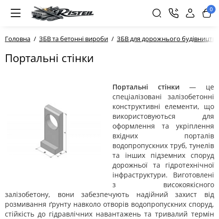
0
Головна
ЗБВ та бетонні вироби
ЗБВ для дорожнього будівництва
Портальні стінки
Портальні стінки
— це
спеціалізовані залізобетонні
конструктивні елементи, що
використовуються для
оформлення та укріплення
вхідних порталів
водопропускних труб, тунелів
та інших підземних споруд
дорожньої та гідротехнічної
інфраструктури. Виготовлені
з високоякісного
залізобетону, вони забезпечують надійний захист від
розмивання ґрунту навколо отворів водопропускних споруд,
стійкість до гідравлічних навантажень та тривалий термін