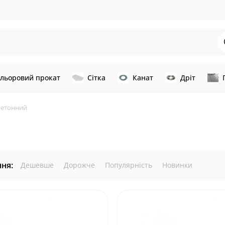
льоровий прокат
Сітка
Канат
Дріт
бетонний
ня:
Дешевше
Дорожче
Популярність
Новинки