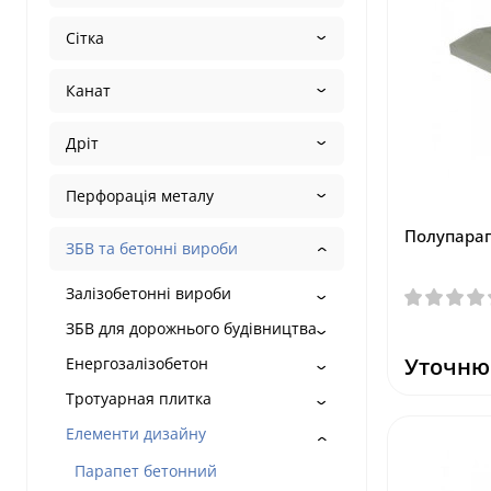
Сітка
Канат
Дріт
Перфорація металу
Полупарап
ЗБВ та бетонні вироби
Залізобетонні вироби
ЗБВ для дорожнього будівництва
Уточню
Енергозалізобетон
Тротуарная плитка
Елементи дизайну
Парапет бетонний