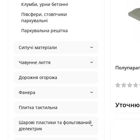
Клумби, урни бетонні
Півсфери, стовпчики
паркувальні
Паркувальна решітка
Сипучі матеріали
Чавунне лиття
Полупарап
Дорожня огорожа
Фанера
Уточню
Плитка тактильна
Шарові пластики та фольгований
діелектрик