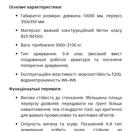
Основні характеристики:
Габаритні розміри: довжина 10000 мм, переріз
350х350 мм.
Матеріал: важкий конструкційний бетон класу
В25 (М350).
Вага: приблизно 3060–3100 кг.
Тип армування: 9-й клас (високий вміст
поздовжньої робочої арматури та посилене
поперечне армування).
Експлуатаційні властивості: морозостійкість F200,
водонепроникність W6–W8.
Функціональні переваги:
Висока стійкість до стискання: Збільшена площа
перерізу дозволяє передавати на ґрунт більші
навантаження, ніж стандартні палі, що критично
для важких промислових та житлових об'єктів.
Опірність вигину та зсуву: Посилений 9-й тип
армування робить палю стійкою до