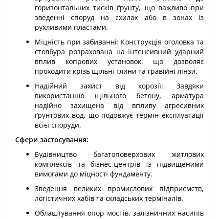
горизонтальних тисків ґрунту, що важливо при
зведенні споруд на схилах або в зонах із
рухливими пластами.
Міцність при забиванні: Конструкція оголовка та
стовбура розрахована на інтенсивний ударний
вплив копрових установок, що дозволяє
проходити крізь щільні глини та гравійні лінзи.
Надійний захист від корозії: Завдяки
використанню щільного бетону, арматура
надійно захищена від впливу агресивних
ґрунтових вод, що подовжує термін експлуатації
всієї споруди.
Сфери застосування:
Будівництво багатоповерхових житлових
комплексів та бізнес-центрів із підвищеними
вимогами до міцності фундаменту.
Зведення великих промислових підприємств,
логістичних хабів та складських терміналів.
Облаштування опор мостів, залізничних насипів