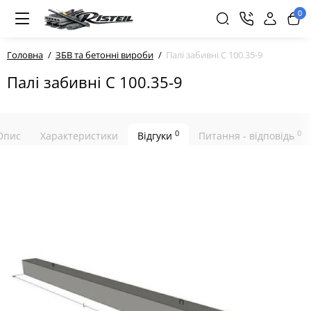
0
Головна
ЗБВ та бетонні вироби
Палі забивні С 100.35-9
Палі забивні С 100.35-9
0
0
Опис
Характеристики
Відгуки
Питання - відповідь