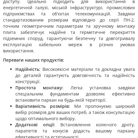
доступу. Ідеально підходить для використання в
енергетичній галузі, міській інфраструктурі, промислових
підприємствах та об'єктах телекомунікацій. Завдяки
стандартизованим розмірам відповідно до серії ПН-2,
точним геометричним параметрам та зручному монтажу
плита забезпечує надійне та герметичне перекриття
підземних споруд, гарантуючи безпечну та довготривалу
експлуатацію кабельних мереж в різних умовах
використання.
Переваги наших продуктів:
Надійність:
Високоякісні матеріали та докладна увага
до деталей гарантують довговічність та надійність
конструкції.
Простота монтажу:
Легка установка завдяки
спеціальним фундаментам дозволяє ефективно
встановити паркан на будь-якій території.
Варіативність розмірів:
Ми пропонуємо широкий
вибір розмірів для ваших потреб, а також консультацію
щодо оптимального вибору.
Додаткові опції:
Встановлення колючого дроту,
парапетів та конусів додасть вашому паркану
ефективності та естетичності.