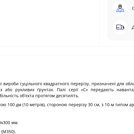
нні вироби суцільного квадратного перерізу, призначені для об
х або рухливих ґрунтах. Палі серії «С» передають наванта
ільність об'єкта протягом десятиліть.
ою 100 дм (10 метрів), стороною перерізу 30 см, з 10-м типом а
0х300 мм.
 (М350).