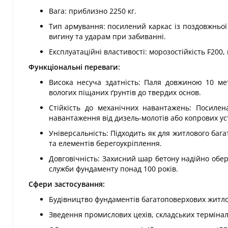
Вага: приблизно 2250 кг.
Тип армування: посилений каркас із поздовжньої т
вигину та ударам при забиванні.
Експлуатаційні властивості: морозостійкість F200
Функціональні переваги:
Висока несуча здатність: Паля довжиною 10 ме
вологих піщаних ґрунтів до твердих основ.
Стійкість до механічних навантажень: Посилен
навантаження від дизель-молотів або копрових ус
Універсальність: Підходить як для житлового бага
та елементів берегоукріплення.
Довговічність: Захисний шар бетону надійно обері
служби фундаменту понад 100 років.
Сфери застосування:
Будівництво фундаментів багатоповерхових житлов
Зведення промислових цехів, складських терміналі