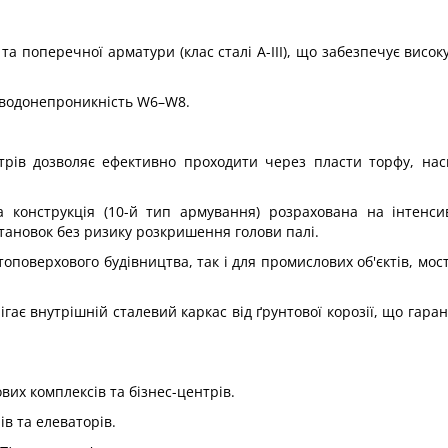
а поперечної арматури (клас сталі А-III), що забезпечує високу
, водонепроникність W6–W8.
трів дозволяє ефективно проходити через пласти торфу, на
а конструкція (10-й тип армування) розрахована на інтенси
тановок без ризику розкришення голови палі.
топоверхового будівництва, так і для промислових об'єктів, мос
гає внутрішній сталевий каркас від ґрунтової корозії, що гаран
их комплексів та бізнес-центрів.
в та елеваторів.