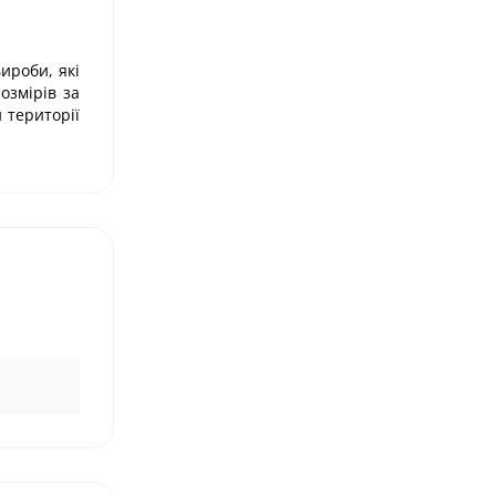
ироби, які
озмірів за
 території