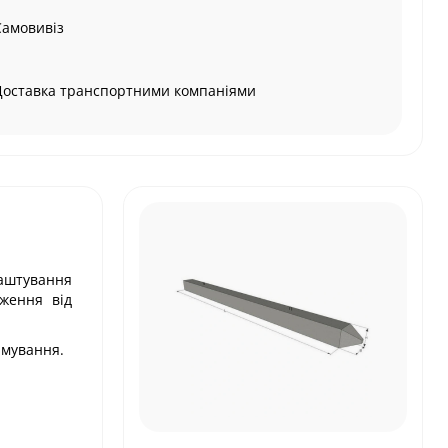
Самовивіз
Доставка транспортними компаніями
лаштування
ження від
рмування.