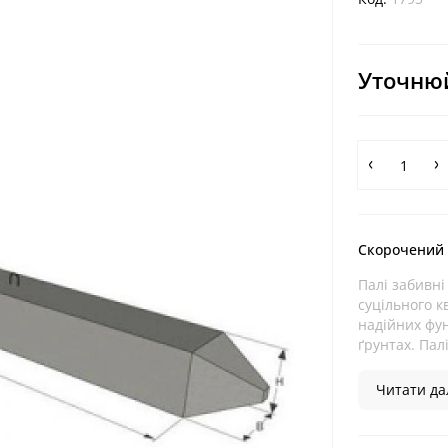
Уточнюй
Скорочений
Палі забивні
суцільного к
надійних фун
ґрунтах. Палі
Читати дал