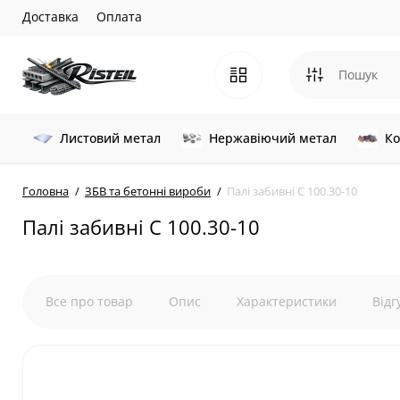
Доставка
Оплата
Листовий метал
Нержавіючий метал
Ко
Головна
ЗБВ та бетонні вироби
Палі забивні С 100.30-10
Палі забивні С 100.30-10
Все про товар
Опис
Характеристики
Відг