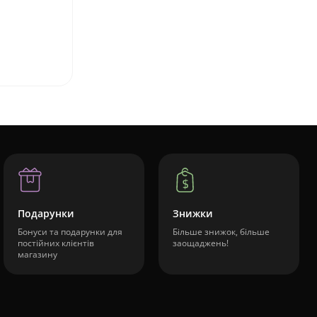
Подарунки
Знижки
Бонуси та подарунки для
Більше знижок, більше
постійних клієнтів
заощаджень!
магазину