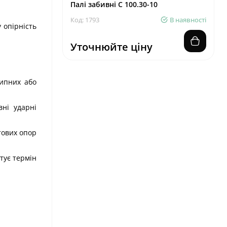
Палі забивні С 100.30-10
Код: 1793
В наявності
 опірність
Уточнюйте ціну
сипних або
вні ударні
тових опор
тує термін