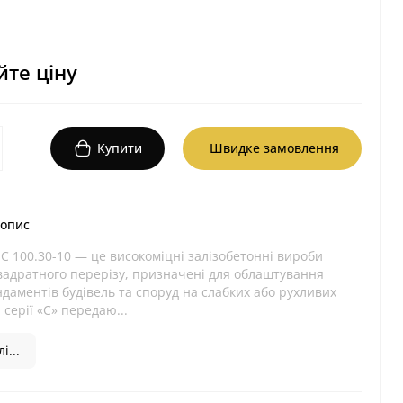
те ціну
Купити
Швидке замовлення
 опис
 С 100.30-10 — це високоміцні залізобетонні вироби
вадратного перерізу, призначені для облаштування
даментів будівель та споруд на слабких або рухливих
 серії «С» передаю...
і...