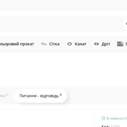
льоровий прокат
Сітка
Канат
Дріт
0
0
уки
Питання - відповідь
В наявності
Код:
1793