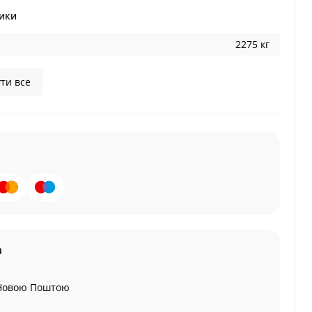
ики
2275 кг
ти все
а
Новою Поштою