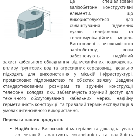
це спеціалізовані
залізобетонні конструктивні
елементи, що
використовуються для
облаштування підземних
вузлів телефонних та
телекомунікаційних мереж.
Виготовлені з високоякісного
залізобетону, вони
забезпечують надійний
захист кабельного обладнання від механічних пошкоджень,
впливу ґрунтових вод та агресивних середовищ. Ідеально
підходять для використання у міській інфраструктурі,
промислових підприємствах та об'єктах зв'язку. Завдяки
стандартизованим розмірам та зручній конструкції
телефонні колодязі ККС забезпечують зручний доступ для
технічного обслуговування кабельних мереж, надійну
герметичність конструкції та тривалий термін експлуатації в
умовах інтенсивного використання.
Переваги наших продуктів:
Надійність:
Високоякісні матеріали та докладна увага
до деталей гарантують довговічність та надійність