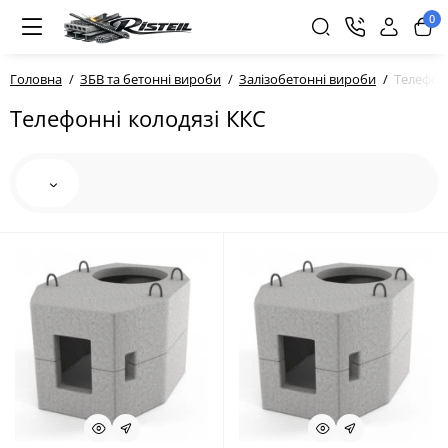
0
Головна
ЗБВ та бетонні вироби
Залізобетонні вироби
Телефонн
Телефонні колодязі ККС