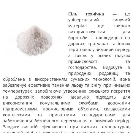
Сіль технічна
— це
універсальний сипучий
матеріал, що широко
використовується для
боротьби з ожеледицею на
дорогах, тротуарах та інших
територіях у зимовий період,
а також у різних галузях
промисловості та
господарства. Видобута з
природних родовищ та
оброблена з використанням сучасних технологій, вона
забезпечує ефективне танення льоду та снігу при низьких
температурах, запобігаючи утворенню слизького покриття
на дорожніх поверхнях. Ідеально підходить для
використання комунальними службами, дорожніми
підприємствами, промисловими об'єктами, складськими
комплексами та приватними господарствами для
забезпечення безпечного пересування в зимовий період.
Завдяки високій ефективності при низьких температурах,
доступній ціні та зручності у застосуванні технічна сіль є