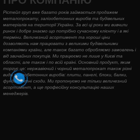
Рістейл груп вже багато років займається продажем
металопрокату, залізобетонних виробів та будівельних
матеріалів на території України. За всі ці роки ми вивчили
ринок і добре знаємо що потрібно сучасному клієнту і в які
терміни. Величезний асортимент та хороші ціни
дозволяють нам працювати з великими будівельними
компаніями країни, але також багато обробляємо замовлень і
від звичайних покупців. Ми працюємо не лише у Києві та
області, але також і по всій країні. Основний продукт, яким
торгує це: нержавіючий і чорний металопрокат також різні
види залізобетонних виробів: плити, панелі, блоки, балки,
фундаментні сходи. Ми пропонуємо не тільки величезний
асортимент, а ще професійну консультацію наших
менеджерів.