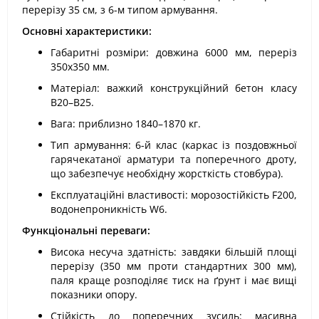
перерізу 35 см, з 6-м типом армування.
Основні характеристики:
Габаритні розміри: довжина 6000 мм, переріз
350х350 мм.
Матеріал: важкий конструкційний бетон класу
В20–В25.
Вага: приблизно 1840–1870 кг.
Тип армування: 6-й клас (каркас із поздовжньої
гарячекатаної арматури та поперечного дроту,
що забезпечує необхідну жорсткість стовбура).
Експлуатаційні властивості: морозостійкість F200,
водонепроникність W6.
Функціональні переваги:
Висока несуча здатність: завдяки більшій площі
перерізу (350 мм проти стандартних 300 мм),
паля краще розподіляє тиск на ґрунт і має вищі
показники опору.
Стійкість до поперечних зусиль: масивна