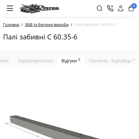
0
Головна
ЗБВ та бетонні вироби
Палі забивні С 60.35-6
Палі забивні С 60.35-6
0
0
Опис
Характеристики
Відгуки
Питання - відповідь