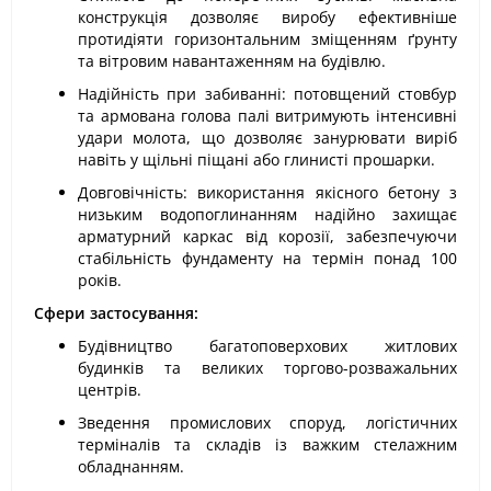
конструкція дозволяє виробу ефективніше
протидіяти горизонтальним зміщенням ґрунту
та вітровим навантаженням на будівлю.
Надійність при забиванні: потовщений стовбур
та армована голова палі витримують інтенсивні
удари молота, що дозволяє занурювати виріб
навіть у щільні піщані або глинисті прошарки.
Довговічність: використання якісного бетону з
низьким водопоглинанням надійно захищає
арматурний каркас від корозії, забезпечуючи
стабільність фундаменту на термін понад 100
років.
Сфери застосування:
Будівництво багатоповерхових житлових
будинків та великих торгово-розважальних
центрів.
Зведення промислових споруд, логістичних
терміналів та складів із важким стелажним
обладнанням.