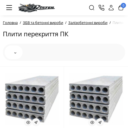
0
Головна
ЗБВ та бетонні вироби
Залізобетонні вироби
Плити п
Плити перекриття ПК