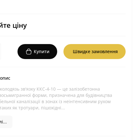
те ціну
Купити
Швидке замовлення
 опис
олодязь зв'язку ККС-4-10 — це залізобетонна
 восьмигранної форми, призначена для будівництва
бельної каналізації в зонах із неінтенсивним рухом
аких як тротуари, пішохідні...
і...