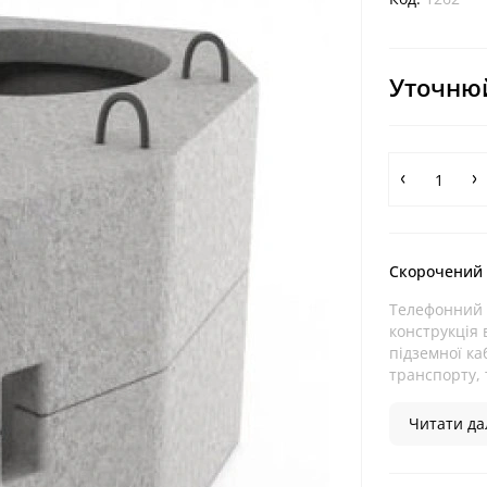
Уточнюй
Скорочений
Телефонний к
конструкція
підземної ка
транспорту, т
Читати дал