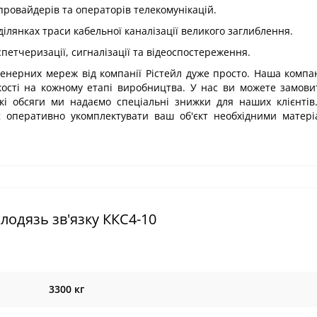
ровайдерів та операторів телекомунікацій.
ілянках траси кабельної каналізації великого заглиблення.
етчеризації, сигналізації та відеоспостереження.
женерних мереж від компанії Рістейл дуже просто. Наша компа
якості на кожному етапі виробництва. У нас ви можете замов
кі обсяги ми надаємо спеціальні знижки для наших клієнтів
яє оперативно укомплектувати ваш об'єкт необхідними матер
одязь зв'язку ККС4-10
3300 кг