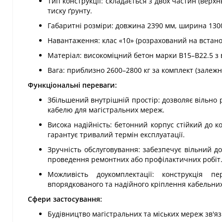
Тип конструкції: складається з двох частин (верх
тиску ґрунту.
Габаритні розміри: довжина 2390 мм, ширина 1300
Навантаження: клас «10» (розрахований на встано
Матеріал: високоміцний бетон марки В15–В22.5 з
Вага: приблизно 2600–2800 кг за комплект (залежно
Функціональні переваги:
Збільшений внутрішній простір: дозволяє вільно 
кабелю для магістральних мереж.
Висока надійність: бетонний корпус стійкий до к
гарантує тривалий термін експлуатації.
Зручність обслуговування: забезпечує вільний до
проведення ремонтних або профілактичних робіт
Можливість доукомплектації: конструкція 
впорядкованого та надійного кріплення кабельних
Сфери застосування:
Будівництво магістральних та міських мереж зв'язк