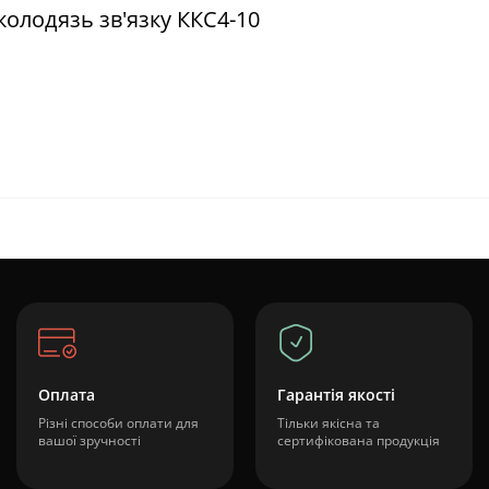
колодязь зв'язку ККС4-10
Оплата
Гарантія якості
Різні способи оплати для
Тільки якісна та
вашої зручності
сертифікована продукція