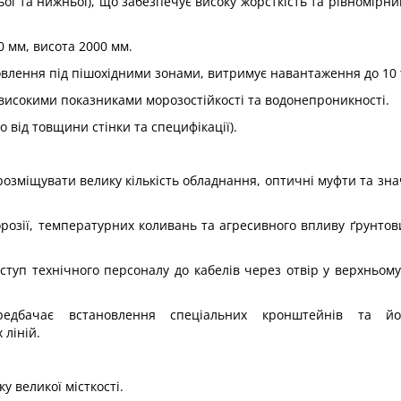
ньої та нижньої), що забезпечує високу жорсткість та рівномірни
 мм, висота 2000 мм.
влення під пішохідними зонами, витримує навантаження до 10 т
 високими показниками морозостійкості та водонепроникності.
 від товщини стінки та специфікації).
розміщувати велику кількість обладнання, оптичні муфти та зна
орозії, температурних коливань та агресивного впливу ґрунтов
ступ технічного персоналу до кабелів через отвір у верхньому
.
передбачає встановлення спеціальних кронштейнів та й
 ліній.
у великої місткості.