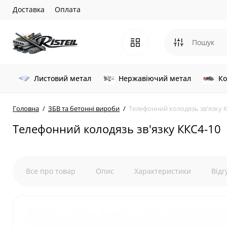
Доставка
Оплата
Листовий метал
Нержавіючий метал
Ко
Головна
ЗБВ та бетонні вироби
Телефонний колодязь зв'язку 
Телефонний колодязь зв'язку ККС4-10
Все про товар
Опис
Характеристики
Відг