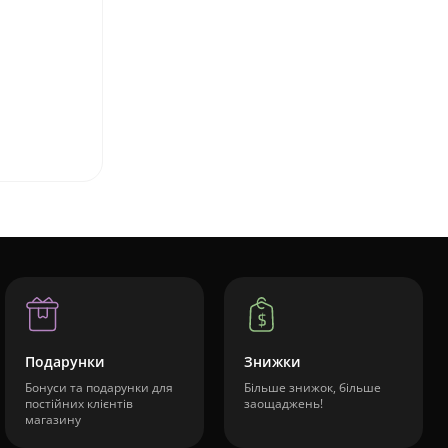
Подарунки
Знижки
Бонуси та подарунки для
Більше знижок, більше
постійних клієнтів
заощаджень!
магазину