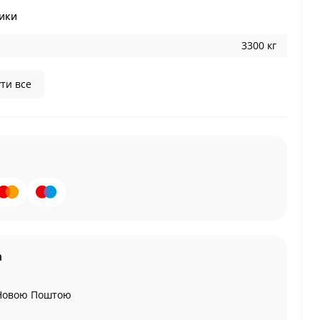
ики
3300 кг
ти все
а
Новою Поштою