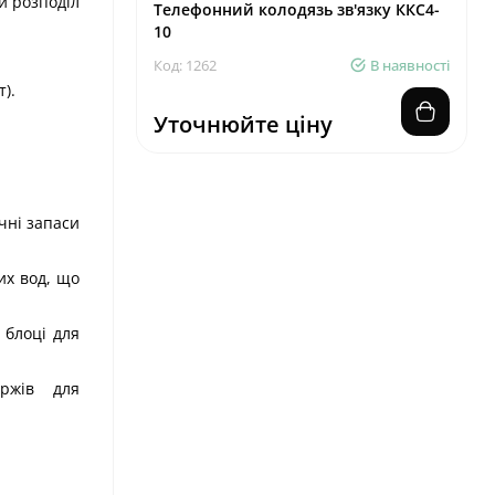
й розподіл
Телефонний колодязь зв'язку ККС4-
10
Код: 1262
В наявності
).
Уточнюйте ціну
чні запаси
их вод, що
 блоці для
оржів для