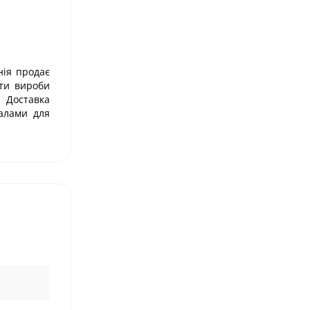
нія продає
ити вироби
. Доставка
іалами для