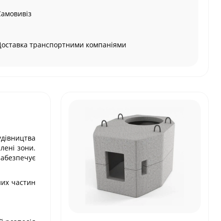
Самовивіз
Доставка транспортними компаніями
удівництва
елені зони.
забезпечує
них частин