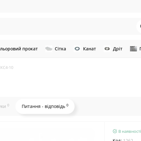
льоровий прокат
Сітка
Канат
Дріт
ККС4-10
0
0
уки
Питання - відповідь
В наявності
Код:
1262