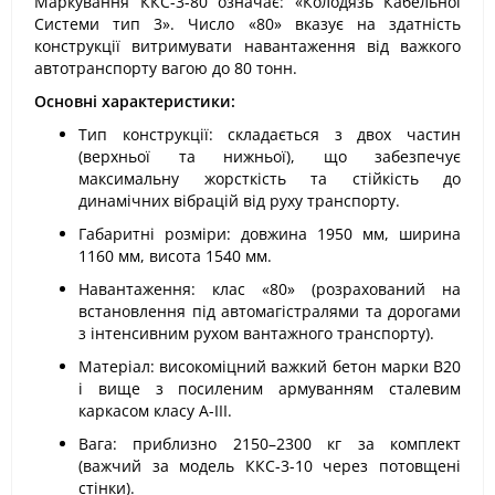
Маркування ККС-3-80 означає: «Колодязь Кабельної
Системи тип 3». Число «80» вказує на здатність
конструкції витримувати навантаження від важкого
автотранспорту вагою до 80 тонн.
Основні характеристики:
Тип конструкції: складається з двох частин
(верхньої та нижньої), що забезпечує
максимальну жорсткість та стійкість до
динамічних вібрацій від руху транспорту.
Габаритні розміри: довжина 1950 мм, ширина
1160 мм, висота 1540 мм.
Навантаження: клас «80» (розрахований на
встановлення під автомагістралями та дорогами
з інтенсивним рухом вантажного транспорту).
Матеріал: високоміцний важкий бетон марки В20
і вище з посиленим армуванням сталевим
каркасом класу А-ІІІ.
Вага: приблизно 2150–2300 кг за комплект
(важчий за модель ККС-3-10 через потовщені
стінки).