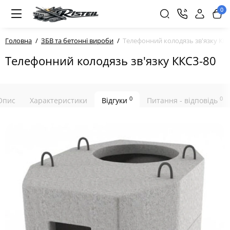
0
Головна
ЗБВ та бетонні вироби
Телефонний колодязь зв'язку КК
Телефонний колодязь зв'язку ККС3-80
0
0
Опис
Характеристики
Відгуки
Питання - відповідь