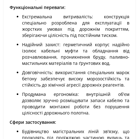
Функціональні переваги:
Екстремальна витривалість: конструкція
спеціально розроблена для експлуатації в
жорстких умовах під дорожнім покриттям,
зберігаючи цілісність під постійним тиском.
Надійний захист: герметичний корпус надійно
ізолює кабельні муфти та обладнання від
розчавлювання, проникнення бруду, паливно-
мастильних матеріалів та ґрунтових вод.
Довговічність: використання спеціальних марок
бетону забезпечує високу морозостійкість та
стійкість до хімічної агресії дорожніх реагентів.
Продумана ергономіка: внутрішній об'єм
дозволяє зручно розміщувати запаси кабелю та
проводити монтажні роботи без порушення
цілісності дорожнього полотна.
Сфери застосування:
Будівництво магістральних ліній зв'язку, що
проходять під проїжджою частиною вулиць та