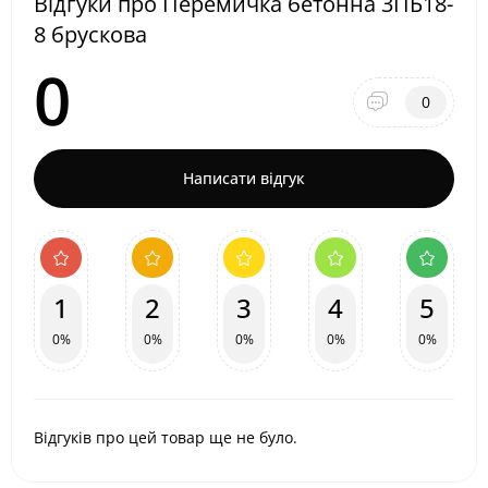
Відгуки про Перемичка бетонна 3ПБ18-
8 брускова
0
0
Написати відгук
1
2
3
4
5
0%
0%
0%
0%
0%
Відгуків про цей товар ще не було.