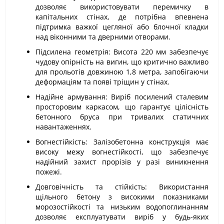
дозволяє використовувати перемичку в
капітальних стінах, де потрібна впевнена
підтримка важкої цегляної або блочної кладки
над віконними та дверними отворами.
Підсилена геометрія: Висота 220 мм забезпечує
чудову опірність на вигин, що критично важливо
для прольотів довжиною 1,8 метра, запобігаючи
деформаціям та появі тріщин у стінах.
Надійне армування: Виріб посилений сталевим
просторовим каркасом, що гарантує цілісність
бетонного бруса при тривалих статичних
навантаженнях.
Вогнестійкість: Залізобетонна конструкція має
високу межу вогнестійкості, що забезпечує
надійний захист прорізів у разі виникнення
пожежі.
Довговічність та стійкість: Використання
щільного бетону з високими показниками
морозостійкості та низьким водопоглинанням
дозволяє експлуатувати виріб у будь-яких