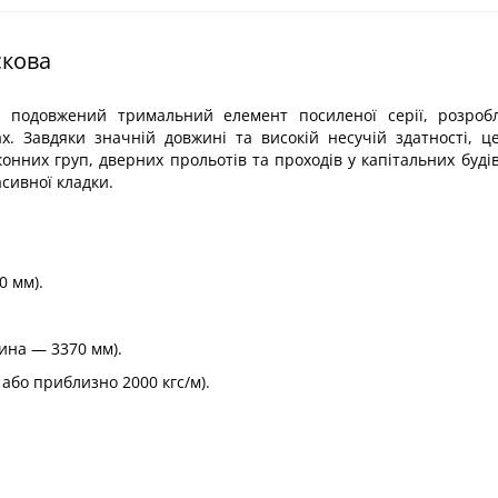
скова
 подовжений тримальний елемент посиленої серії, розроб
х. Завдяки значній довжині та високій несучій здатності, ц
них груп, дверних прольотів та проходів у капітальних будів
асивної кладки.
0 мм).
ина — 3370 мм).
або приблизно 2000 кгс/м).