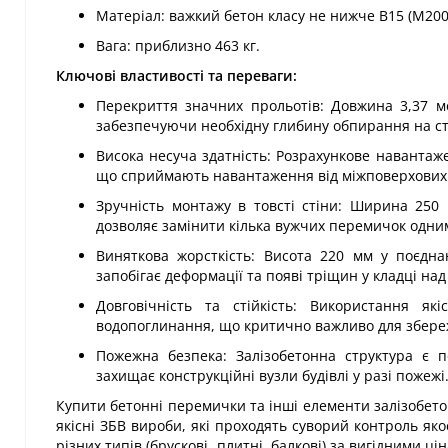
Матеріал: важкий бетон класу не нижче В15 (М200
Вага: приблизно 463 кг.
Ключові властивості та переваги:
Перекриття значних прольотів: Довжина 3,37 м
забезпечуючи необхідну глибину обпирання на ст
Висока несуча здатність: Розрахункове навантаж
що сприймають навантаження від міжповерхових п
Зручність монтажу в товсті стіни: Ширина 250 
дозволяє замінити кілька вужчих перемичок одни
Виняткова жорсткість: Висота 220 мм у поєдна
запобігає деформації та появі тріщин у кладці на
Довговічність та стійкість: Використання як
водопоглинання, що критично важливо для збереже
Пожежна безпека: Залізобетонна структура є 
захищає конструкційні вузли будівлі у разі пожежі
Купити бетонні перемички та інші елементи залізобето
якісні ЗБВ вироби, які проходять суворий контроль як
різних типів (брускові, плитні, балкові) за вигідними ц