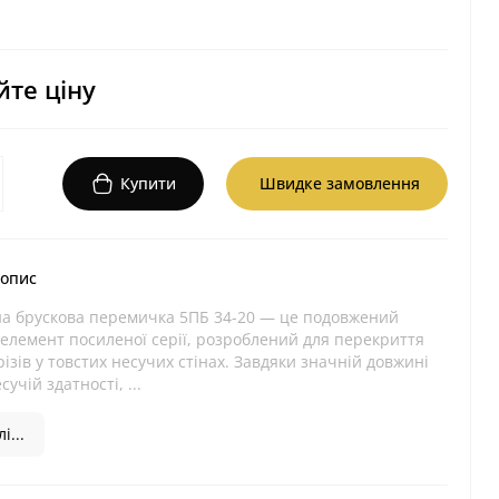
те ціну
Купити
Швидке замовлення
 опис
на брускова перемичка 5ПБ 34-20 — це подовжений
елемент посиленої серії, розроблений для перекриття
ізів у товстих несучих стінах. Завдяки значній довжині
сучій здатності, ...
і...