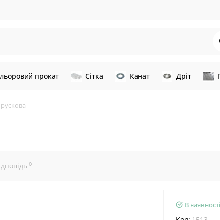
льоровий прокат
Сітка
Канат
Дріт
брускова
0
ідповідь
В наявності
Код:
1513