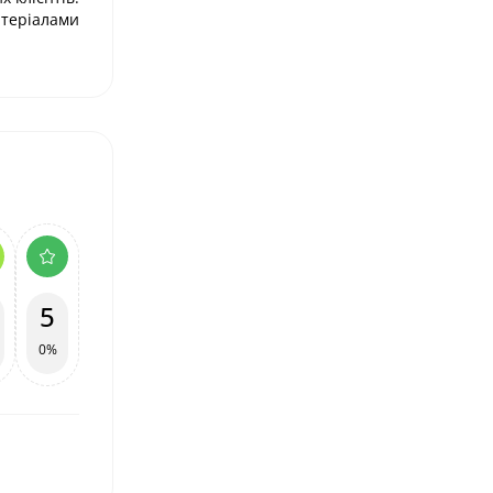
атеріалами
5
0%