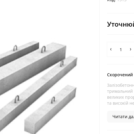
Уточнюй
Скорочений
Залізобетон
тримальний 
великих прор
та високій не
Читати дал