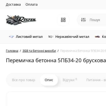
Доставка
Оплата
Листовий метал
Нержавіючий метал
Ко
Головна
ЗБВ та бетонні вироби
Перемичка бетонна 5ПБ34-20 
Перемичка бетонна 5ПБ34-20 брускова
0
Все про товар
Опис
Відгуки
Питання - в