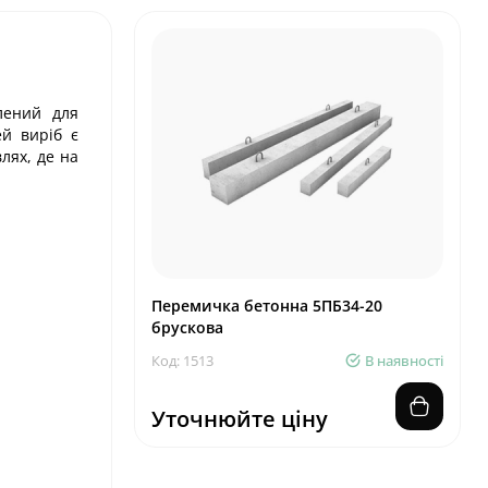
лений для
ей виріб є
лях, де на
Перемичка бетонна 5ПБ34-20
брускова
Код: 1513
В наявності
Уточнюйте ціну