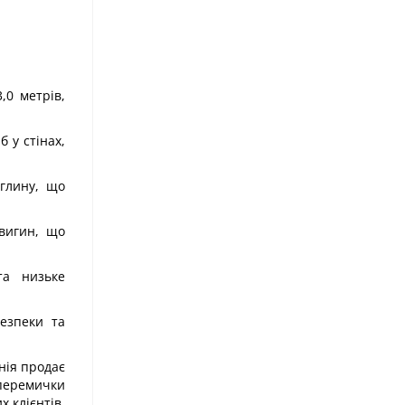
,0 метрів,
 у стінах,
еглину, що
вигин, що
та низьке
езпеки та
нія продає
 перемички
х клієнтів.