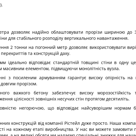
).
етра дозволяє надійно облаштовувати прорізи шириною до 3
іни для стабільного розподілу вертикального навантаження.
ення 2 тонни на погонний метр дозволяє використовувати виріб
ерекриттів та конструкцій даху.
мм ідеально відповідає стандартній товщині стіни в одну ц
м масивним елементом, підвищуючи монолітність вузла.
нні з посиленим армуванням гарантує високу опірність на 
д довгим прорізом.
існого важкого бетону забезпечує високу морозостійкість 
ння цілісності зовнішніх несучих стін протягом десятиліть.
повністю негорючою, що відповідає найсуворішим нормам б
.
нних конструкцій від компанії Рістейл дуже просто. Наша компа
ості на кожному етапі виробництва. У нас ви можете замовити
інами, а на великі обсяги ми надаємо спеціальні знижки для наши