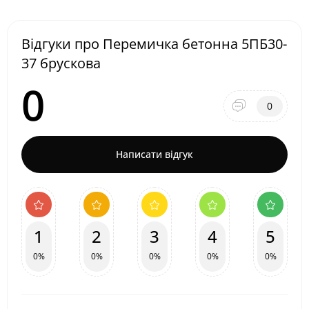
Відгуки про Перемичка бетонна 5ПБ30-
37 брускова
0
0
Написати відгук
1
2
3
4
5
0%
0%
0%
0%
0%