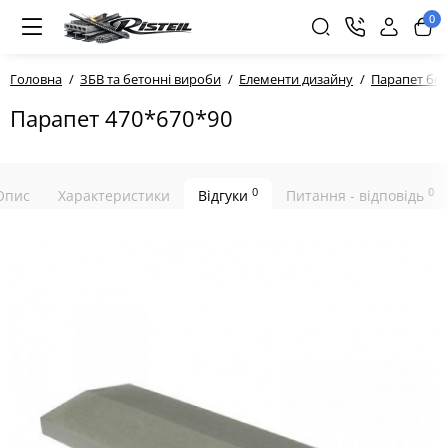
0
Головна
ЗБВ та бетонні вироби
Елементи дизайну
Парапет бе
Парапет 470*670*90
0
0
Опис
Характеристики
Відгуки
Питання - відповідь