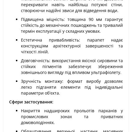
перекривати навіть найбільш потужні стіни,
створюючи надійні звиси для відведення води.
Підвищена міцність: товщина 90 мм гарантує
стійкість до механічних пошкоджень та тривалий
термін експлуатації у складних умовах.
Естетична привабливість: парапет надає
конструкціям архітектурної завершеності та
чіткості ліній.
Довговічність: використання якісної сировини та
стійких пігментів забезпечує збереження
зовнішнього вигляду під впливом ультрафіолету.
Зручність монтажу: формат виробу дозволяє
легко підганяти елементи під індивідуальні
параметри об'єкта.
Сфери застосування:
Накриття надшироких прольотів парканів у
промислових зонах та приватних
домоволодіннях.
Облаштування верхньої частини масивних