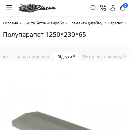
0
Головна
ЗБВ та бетонні вироби
Елементи дизайну
Парапет бе
Полупарапет 1250*230*65
0
0
Опис
Характеристики
Відгуки
Питання - відповідь