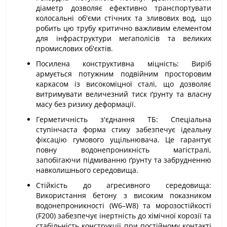
діаметр дозволяє ефективно транспортувати
колосальні об'єми стічних та зливових вод, що
робить цю трубу критично важливим елементом
для інфраструктури мегаполісів та великих
промислових об'єктів.
Посилена конструктивна міцність: Виріб
армується потужним подвійним просторовим
каркасом із високоміцної сталі, що дозволяє
витримувати величезний тиск ґрунту та власну
масу без ризику деформації.
Герметичність з'єднання ТБ: Спеціальна
ступінчаста форма стику забезпечує ідеальну
фіксацію гумового ущільнювача. Це гарантує
повну водонепроникність магістралі,
запобігаючи підмиванню ґрунту та забрудненню
навколишнього середовища.
Стійкість до агресивного середовища:
Використання бетону з високим показником
водонепроникності (W6–W8) та морозостійкості
(F200) забезпечує інертність до хімічної корозії та
стабільність конструкції при постійному контакті