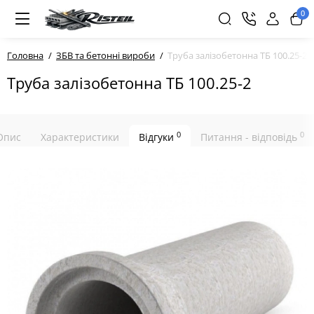
0
Головна
ЗБВ та бетонні вироби
Труба залізобетонна ТБ 100.25-2
Труба залізобетонна ТБ 100.25-2
0
0
Опис
Характеристики
Відгуки
Питання - відповідь