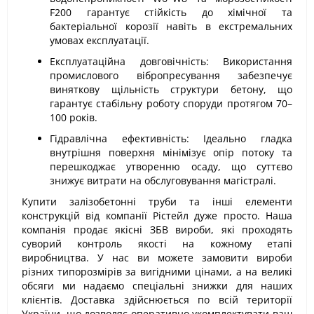
F200 гарантує стійкість до хімічної та
бактеріальної корозії навіть в екстремальних
умовах експлуатації.
Експлуатаційна довговічність: Використання
промислового вібропресування забезпечує
виняткову щільність структури бетону, що
гарантує стабільну роботу споруди протягом 70–
100 років.
Гідравлічна ефективність: Ідеально гладка
внутрішня поверхня мінімізує опір потоку та
перешкоджає утворенню осаду, що суттєво
знижує витрати на обслуговування магістралі.
Купити залізобетонні труби та інші елементи
конструкцій від компанії Рістейл дуже просто. Наша
компанія продає якісні ЗБВ вироби, які проходять
суворий контроль якості на кожному етапі
виробництва. У нас ви можете замовити вироби
різних типорозмірів за вигідними цінами, а на великі
обсяги ми надаємо спеціальні знижки для наших
клієнтів. Доставка здійснюється по всій території
України, що дозволяє оперативно укомплектувати ваш