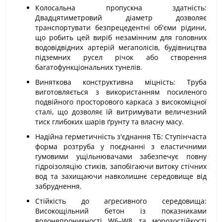
Колосальна пропускна здатність:
Двадцятиметровий діаметр дозволяє
транспортувати безпрецедентні об'єми рідини,
що робить цей виріб незамінним для головних
водовідвідних артерій мегаполісів, будівництва
підземних русел річок або створення
багатофункціональних тунелів.
Виняткова конструктивна міцність: Труба
виготовляється з використанням посиленого
подвійного просторового каркаса з високоміцної
сталі, що дозволяє їй витримувати величезний
тиск глибоких шарів ґрунту та власну масу.
Надійна герметичність з'єднання ТБ: Ступінчаста
форма розтруба у поєднанні з еластичними
гумовими ущільнювачами забезпечує повну
гідроізоляцію стиків, запобігаючи витоку стічних
вод та захищаючи навколишнє середовище від
забруднення.
Стійкість до агресивного середовища:
Високощільний бетон із показниками
водонепроникності W6–W8 та морозостійкості