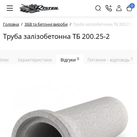
0
Головна
ЗБВ та бетонні вироби
Труба залізобетонна ТБ 200.25-2
Труба залізобетонна ТБ 200.25-2
0
0
Опис
Характеристики
Відгуки
Питання - відповідь