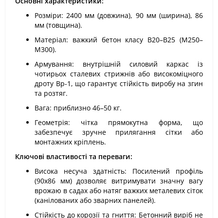
Основні характеристики:
Розміри: 2400 мм (довжина), 90 мм (ширина), 86
мм (товщина).
Матеріал: важкий бетон класу В20–В25 (М250–
М300).
Армування: внутрішній силовий каркас із
чотирьох сталевих стрижнів або високоміцного
дроту Вр-1, що гарантує стійкість виробу на згин
та розтяг.
Вага: приблизно 46–50 кг.
Геометрія: чітка прямокутна форма, що
забезпечує зручне прилягання сітки або
монтажних кріплень.
Ключові властивості та переваги:
Висока несуча здатність: Посилений профіль
(90х86 мм) дозволяє витримувати значну вагу
врожаю в садах або натяг важких металевих сіток
(канілованих або зварних панелей).
Стійкість до корозії та гниття: Бетонний виріб не