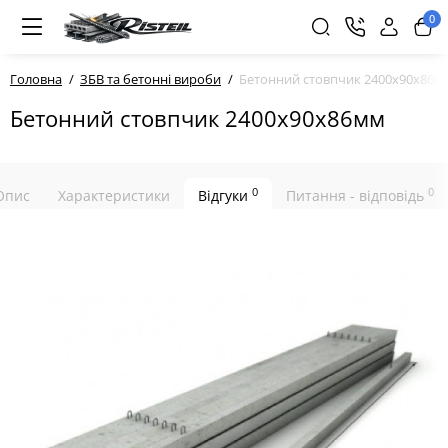
0
Головна
ЗБВ та бетонні вироби
Бетонний стовпчик 2400х90х86м
Бетонний стовпчик 2400х90х86мм
0
0
Опис
Характеристики
Відгуки
Питання - відповідь