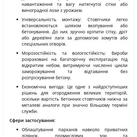
навантаження та вагу натягнутої сітки або
виноградної лози з урожаєм.
Універсальність монтажу: Стовпчики легко
встановлюються шляхом вкопування або
бетонування. До них зручно кріпити сітку, дріт
або дерев’яні лаги за допомогою хомутів або
спеціальних отворів.
Морозостійкість та вологостійкість: Вироби
розраховані на багаторічну експлуатацію під
відкритим небом, витримуючи численні цикли
заморожування та відтавання без
розтріскування бетону.
Економічна вигода: Це одне з найдоступніших
рішень для огородження великих територій,
оскільки вартість бетонних стовпчиків нижча за
металеві аналоги при значно більшому терміні
служби.
Сфери застосування:
Облаштування парканів навколо приватних
ділянок, промислових зон та