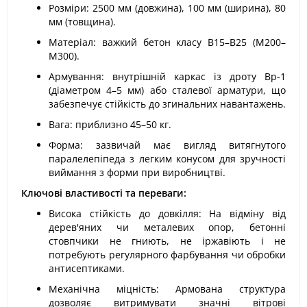
Розміри: 2500 мм (довжина), 100 мм (ширина), 80
мм (товщина).
Матеріал: важкий бетон класу В15–В25 (М200–
М300).
Армування: внутрішній каркас із дроту Вр-1
(діаметром 4–5 мм) або сталевої арматури, що
забезпечує стійкість до згинальних навантажень.
Вага: приблизно 45–50 кг.
Форма: зазвичай має вигляд витягнутого
паралелепіпеда з легким конусом для зручності
виймання з форми при виробництві.
Ключові властивості та переваги:
Висока стійкість до довкілля: На відміну від
дерев'яних чи металевих опор, бетонні
стовпчики не гниють, не іржавіють і не
потребують регулярного фарбування чи обробки
антисептиками.
Механічна міцність: Армована структура
дозволяє витримувати значні вітрові