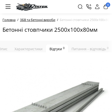
0
Головна
ЗБВ та бетонні вироби
Бетонні стовпчики 2500х100х80
Бетонні стовпчики 2500х100х80мм
0
0
Опис
Характеристики
Відгуки
Питання - відповідь