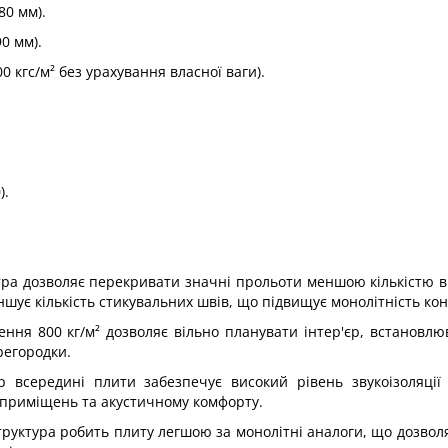
80 мм).
0 мм).
 кгс/м² без урахування власної ваги).
).
а дозволяє перекривати значні прольоти меншою кількістю в
ує кількість стикувальних швів, що підвищує монолітність конс
ення 800 кг/м² дозволяє вільно планувати інтер'єр, встановлю
регородки.
р всередині плити забезпечує високий рівень звукоізоляції
 приміщень та акустичному комфорту.
труктура робить плиту легшою за монолітні аналоги, що дозвол