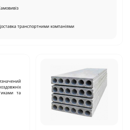
Самовивіз
Доставка транспортними компаніями
ризначений
поздовжніх
тиками та