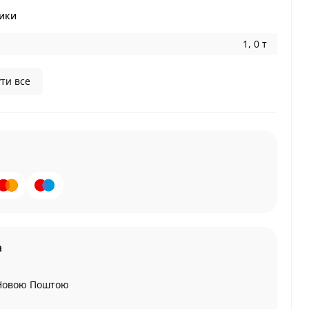
ики
1, 0 т
ти все
а
Новою Поштою