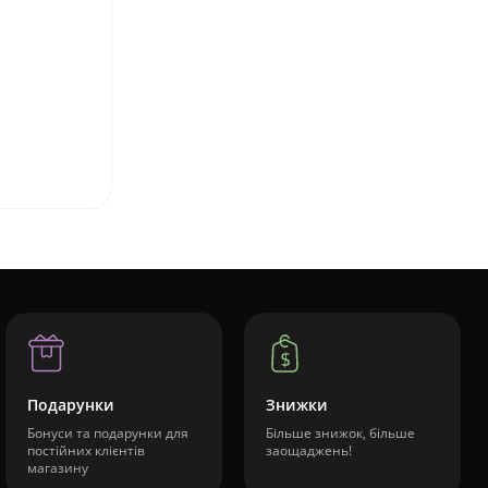
Подарунки
Знижки
Бонуси та подарунки для
Більше знижок, більше
постійних клієнтів
заощаджень!
магазину