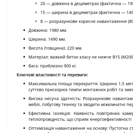
20 — довжина в дециметрах (фактична — 19
15 — ширина в дециметрах (фактична — 149
8 — розрахункове корисне навантаження (800
Довжина: 1980 мм.
Ширина: 1490 мм.
Висота (товщина): 220 мм.
Матеріал: важкий бетон класу не нижче В15 (М200
Вага: приблизно 900 кг.
Ключові властивості та переваги:
Максимальна площа перекриття: Ширина 1,5 метр
суттєво прискорює темпи монтажних робіт та зменш
Висока несуча здатність: Розрахункове навантаж
меблі, побутову техніку та зводити міжкімнатні пе
Ефективна ізоляція: Наявність повітряних каме
теплопровідність, що сприяє енергоефективності
Оптимізація навантаження на основу: Пустотна с