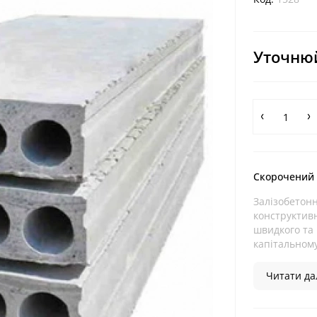
Уточнюй
Скорочений
Залізобетон
конструктив
швидкого та
капітальному
Читати дал