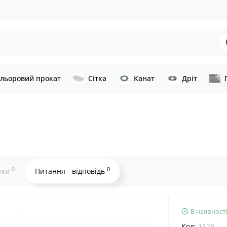
льоровий прокат
Сітка
Канат
Дріт
0
0
уки
Питання - відповідь
В наявності
Код:
1528