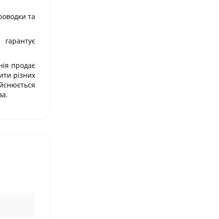
роводки та
 гарантує
нія продає
ити різних
ійснюється
ва.