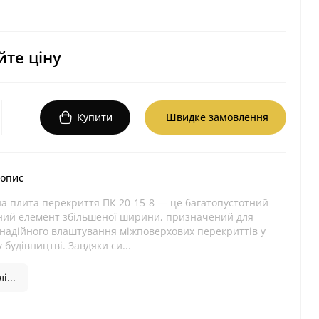
те ціну
Купити
Швидке замовлення
 опис
на плита перекриття ПК 20-15-8 — це багатопустотний
ний елемент збільшеної ширини, призначений для
 надійного влаштування міжповерхових перекриттів у
 будівництві. Завдяки си...
і...