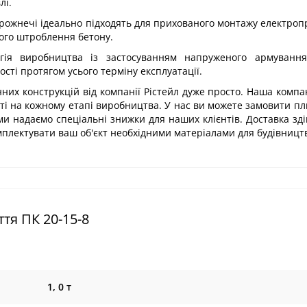
лі.
орожнечі ідеально підходять для прихованого монтажу електроп
вого штроблення бетону.
логія виробництва із застосуванням напруженого армування
ості протягом усього терміну експлуатації.
них конструкцій від компанії Рістейл дуже просто. Наша компа
сті на кожному етапі виробництва. У нас ви можете замовити пл
 ми надаємо спеціальні знижки для наших клієнтів. Доставка зд
омплектувати ваш об'єкт необхідними матеріалами для будівницт
тя ПК 20-15-8
1, 0 т