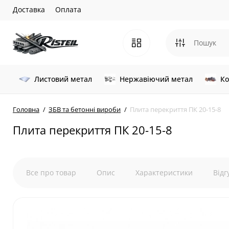
Доставка
Оплата
Листовий метал
Нержавіючий метал
Ко
Головна
ЗБВ та бетонні вироби
Плита перекриття ПК 20-15-8
Плита перекриття ПК 20-15-8
Все про товар
Опис
Характеристики
Відг