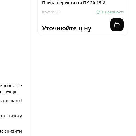
Плита перекриття ПК 20-15-8
Код: 1528
В наявності
Уточнюйте ціну
иробів. Це
трукції.
вати важкі
 та низьку
яє знизити