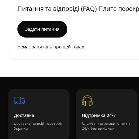
Питання та відповіді (FAQ) Плита перекр
Задати питання
Немає запитань про цей товар.
Доставка
Підтримка 24/7
Доставка по всій тереторії
Служба підтримки клієнтів
України
24/7 без вихідних