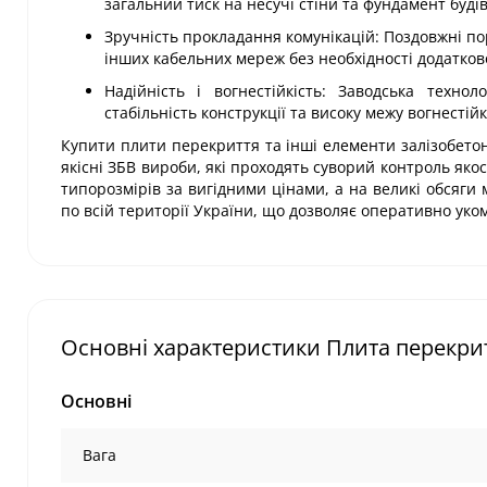
загальний тиск на несучі стіни та фундамент будів
Зручність прокладання комунікацій: Поздовжні п
інших кабельних мереж без необхідності додатко
Надійність і вогнестійкість: Заводська техно
стабільність конструкції та високу межу вогнестійк
Купити плити перекриття та інші елементи залізобетон
якісні ЗБВ вироби, які проходять суворий контроль яко
типорозмірів за вигідними цінами, а на великі обсяги
по всій території України, що дозволяє оперативно ук
Основні характеристики Плита перекрит
Основні
Вага