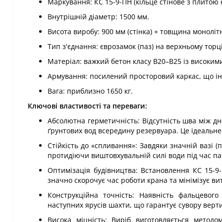
Маркування: КС 15-9-ПН (кільце стінове з плитою
Внутрішній діаметр: 1500 мм.
Висота виробу: 900 мм (стінка) + товщина моноліт
Тип з'єднання: єврозамок (паз) на верхньому тор
Матеріал: важкий бетон класу В20–В25 із високи
Армування: посилений просторовий каркас, що інте
Вага: приблизно 1650 кг.
Ключові властивості та переваги:
Абсолютна герметичність: Відсутність шва між дн
ґрунтових вод всередину резервуара. Це ідеальне
Стійкість до «спливання»: Завдяки значній вазі (п
протидіючи виштовхувальній силі води під час па
Оптимізація будівництва: Встановлення КС 15-
значно скорочує час роботи крана та мінімізує ви
Конструкційна точність: Наявність фальцевого
наступних ярусів шахти, що гарантує сувору верти
Висока міцність: Виріб виготовляється методо