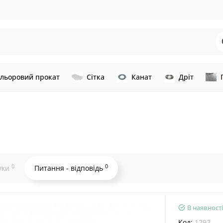
льоровий прокат
Сітка
Канат
Дріт
0
0
уки
Питання - відповідь
В наявності
Код:
1292