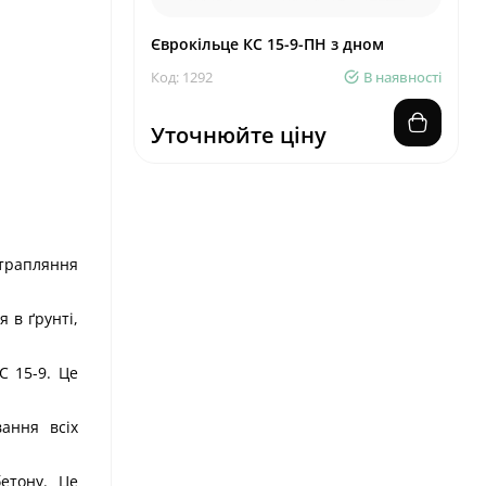
Єврокільце КС 15-9-ПН з дном
Код: 1292
В наявності
Уточнюйте ціну
отрапляння
я в ґрунті,
С 15-9. Це
ання всіх
етону. Це