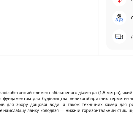
алізобетонний елемент збільшеного діаметра (1,5 метра), який 
 є фундаментом для будівництва великогабаритних герметичн
рів для збору дощової води, а також технічних камер для 
є найслабшу ланку колодязя — нижній горизонтальний стик, щ