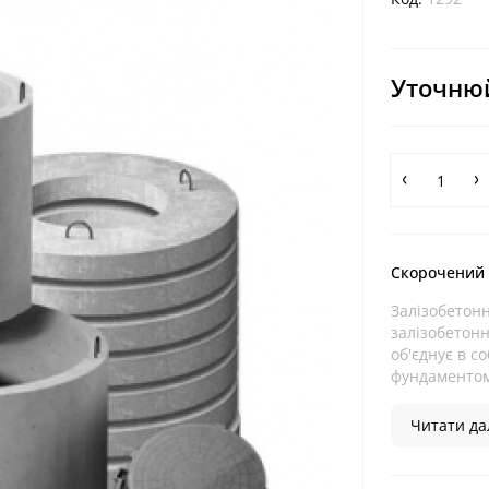
Уточнюй
Скорочений
Залізобетон
залізобетонн
об'єднує в с
фундаментом 
Читати дал