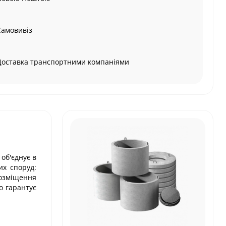
Самовивіз
Доставка транспортними компаніями
об'єднує в
их споруд:
розміщення
о гарантує