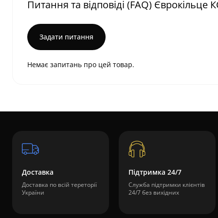
Питання та відповіді (FAQ) Єврокільце 
Задати питання
Немає запитань про цей товар.
Доставка
Підтримка 24/7
Доставка по всій тереторії
Служба підтримки клієнтів
України
24/7 без вихідних