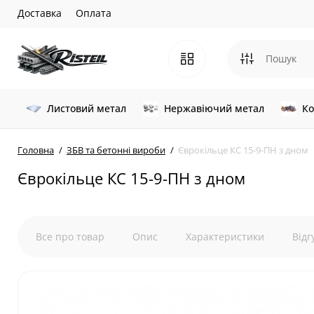
Доставка
Оплата
Листовий метал
Нержавіючий метал
Ко
Головна
ЗБВ та бетонні вироби
Єврокільце КС 15-9-ПН з дном
Єврокільце КС 15-9-ПН з дном
Все про товар
Опис
Характеристики
Відг