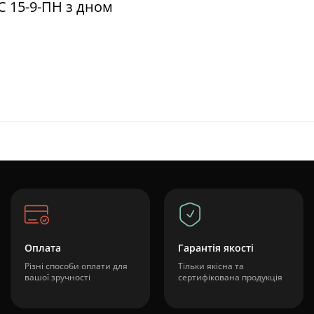
КС 15-9-ПН з дном
Оплата
Гарантія якості
Різні способи оплати для
Тільки якісна та
вашої зручності
сертифікована продукція