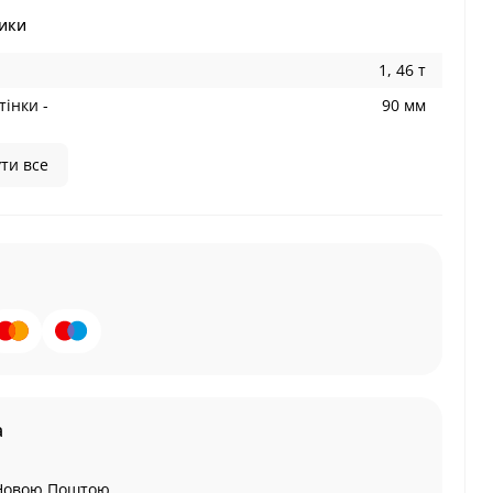
ики
1, 46 т
інки -
90 мм
ти все
а
Новою Поштою