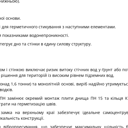
 нижньою).
ної основи.
ці для герметичного стикування з наступними елементами.
ми показниками водонепроникності.
грує дно та стінки в єдину силову структуру.
ом і стінкою виключає ризик витоку стічних вод у ґрунт або п
 рішення для територій із високим рівнем підземних вод.
онад 1,6 тонни) та монолітній основі, виріб надійно утримуєтьс
водків.
9-ПН замінює окремий монтаж плити днища ПН 15 та кільця К
трати на герметизацію швів.
 замка на верхньому краї забезпечує ідеальне самоцентрув
кальність конструкції.
м вібропресування, що забезпечує максимальну щільність б