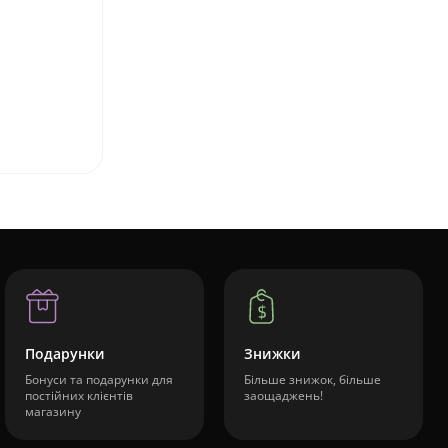
Подарунки
Знижки
Бонуси та подарунки для
Більше знижок, більше
постійних клієнтів
заощаджень!
магазину