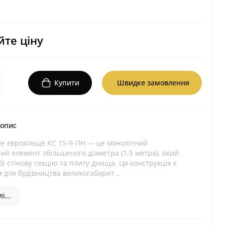
те ціну
Купити
Швидке замовлення
 опис
не єврокільце КС 15-9-ПН — це монолітний
ий елемент збільшеного діаметра (1,5 метра), який
обі стінову секцію та плиту днища. Ця конструкція є
для будівництва великогабарит...
і...