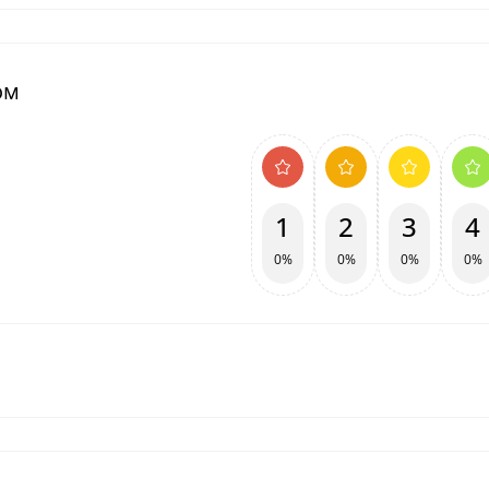
ом
1
2
3
4
0%
0%
0%
0%