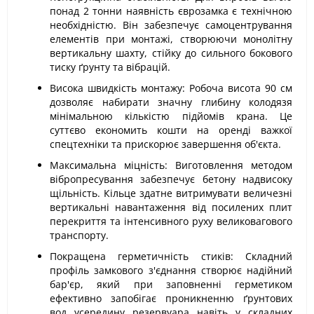
понад 2 тонни наявність єврозамка є технічною
необхідністю. Він забезпечує самоцентрування
елементів при монтажі, створюючи монолітну
вертикальну шахту, стійку до сильного бокового
тиску ґрунту та вібрацій.
Висока швидкість монтажу: Робоча висота 90 см
дозволяє набирати значну глибину колодязя
мінімальною кількістю підйомів крана. Це
суттєво економить кошти на оренді важкої
спецтехніки та прискорює завершення об'єкта.
Максимальна міцність: Виготовлення методом
вібропресування забезпечує бетону надвисоку
щільність. Кільце здатне витримувати величезні
вертикальні навантаження від посилених плит
перекриття та інтенсивного руху великовагового
транспорту.
Покращена герметичність стиків: Складний
профіль замкового з'єднання створює надійний
бар'єр, який при заповненні герметиком
ефективно запобігає проникненню ґрунтових
вод усередину резервуара навіть у складних