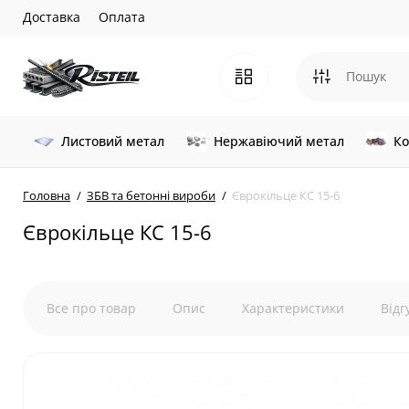
Доставка
Оплата
Листовий метал
Нержавіючий метал
Ко
Головна
ЗБВ та бетонні вироби
Єврокільце КС 15-6
Єврокільце КС 15-6
Все про товар
Опис
Характеристики
Відг