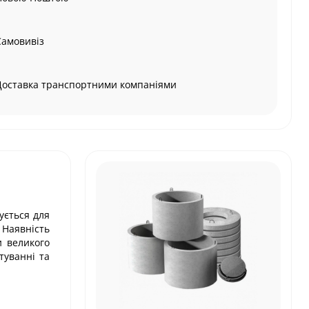
Самовивіз
Доставка транспортними компаніями
ується для
 Наявність
и великого
туванні та