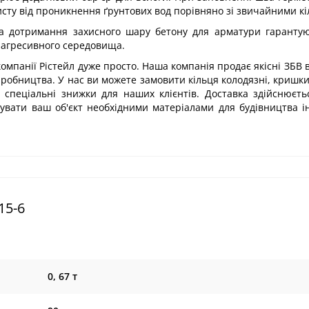
сту від проникнення ґрунтових вод порівняно зі звичайними к
 та дотримання захисного шару бетону для арматури гаранту
х агресивного середовища.
компанії Рістейл дуже просто. Наша компанія продає якісні ЗБВ 
иробництва. У нас ви можете замовити кільця колодязні, кришк
 спеціальні знижки для наших клієнтів. Доставка здійснюєть
тувати ваш об'єкт необхідними матеріалами для будівництва 
15-6
0, 67 т