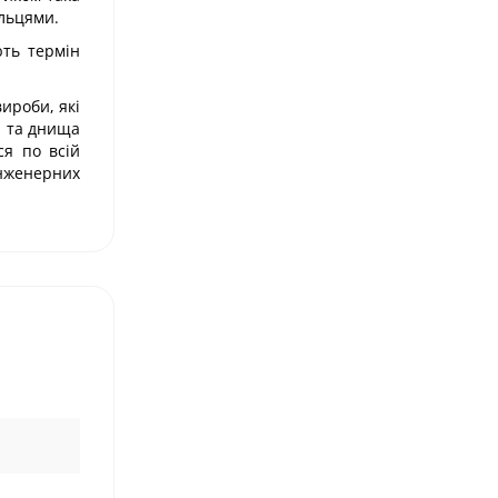
ільцями.
ють термін
вироби, які
и та днища
ся по всій
інженерних