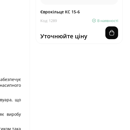
Єврокільце КС 15-6
Код: 1289
В наявності
Уточнюйте ціну
забезпечує
 насипного
рвуара, що
ляє виробу
тиком така