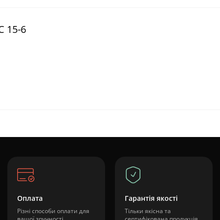
С 15-6
Оплата
Гарантія якості
Різні способи оплати для
Тільки якісна та
вашої зручності
сертифікована продукція