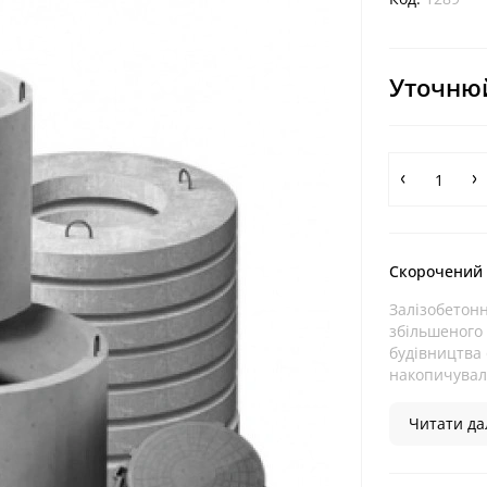
Уточнюй
Скорочений
Залізобетон
збільшеного 
будівництва 
накопичуваль
Читати дал