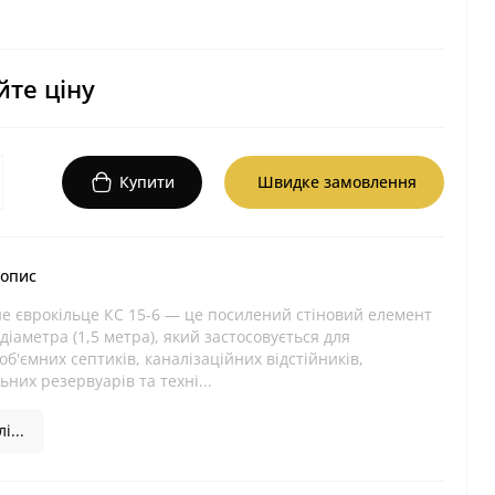
те ціну
Купити
Швидке замовлення
 опис
не єврокільце КС 15-6 — це посилений стіновий елемент
діаметра (1,5 метра), який застосовується для
об'ємних септиків, каналізаційних відстійників,
них резервуарів та техні...
і...