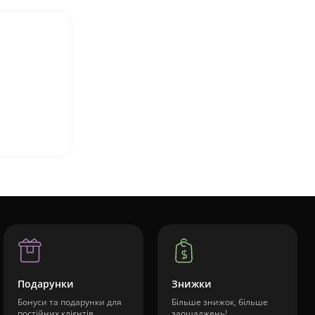
Подарунки
Знижки
Бонуси та подарунки для
Більше знижок, більше
постійних клієнтів
заощаджень!