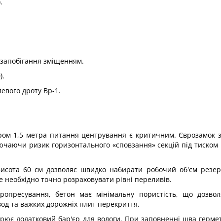
.
я запобігання зміщенням.
).
евого дроту Вр-1.
етром 1,5 метра питання центрування є критичним. Єврозамок 
лючаючи ризик горизонтального «сповзання» секцій під тиском
Висота 60 см дозволяє швидко набирати робочий об'єм резе
е необхідно точно розраховувати рівні переливів.
бропресування, бетон має мінімальну пористість, що дозво
од та важких дорожніх плит перекриття.
ворює додатковий бар'єр для вологи. При заповненні шва герме