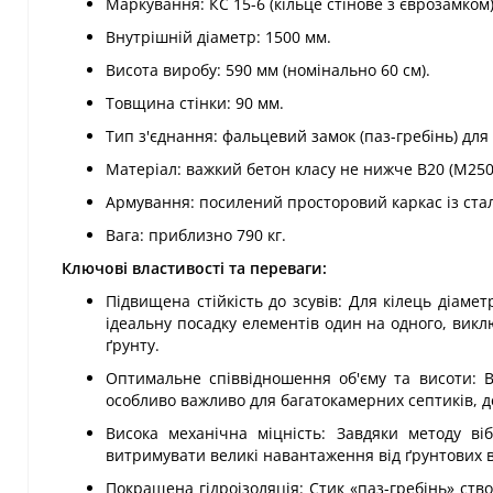
Маркування: КС 15-6 (кільце стінове з єврозамком)
Внутрішній діаметр: 1500 мм.
Висота виробу: 590 мм (номінально 60 см).
Товщина стінки: 90 мм.
Тип з'єднання: фальцевий замок (паз-гребінь) дл
Матеріал: важкий бетон класу не нижче В20 (М250
Армування: посилений просторовий каркас із стал
Вага: приблизно 790 кг.
Ключові властивості та переваги:
Підвищена стійкість до зсувів: Для кілець діам
ідеальну посадку елементів один на одного, вик
ґрунту.
Оптимальне співвідношення об'єму та висоти: 
особливо важливо для багатокамерних септиків, д
Висока механічна міцність: Завдяки методу ві
витримувати великі навантаження від ґрунтових в
Покращена гідроізоляція: Стик «паз-гребінь» ст