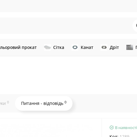
льоровий прокат
Сітка
Канат
Дріт
0
0
уки
Питання - відповідь
В наявності
Код:
1289