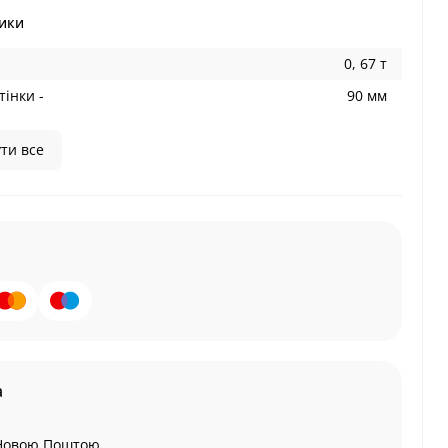
ики
0, 67 т
інки -
90 мм
ти все
а
Новою Поштою