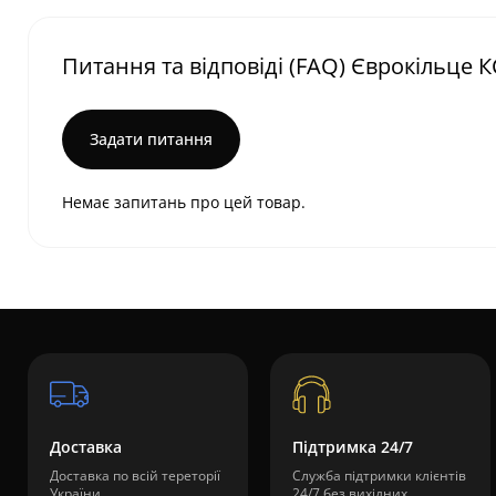
Питання та відповіді (FAQ) Єврокільце К
Задати питання
Немає запитань про цей товар.
Доставка
Підтримка 24/7
Доставка по всій тереторії
Служба підтримки клієнтів
України
24/7 без вихідних