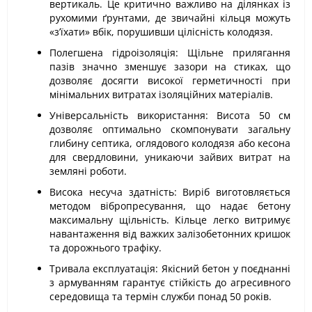
вертикаль. Це критично важливо на ділянках із
рухомими ґрунтами, де звичайні кільця можуть
«з’їхати» вбік, порушивши цілісність колодязя.
Полегшена гідроізоляція: Щільне прилягання
пазів значно зменшує зазори на стиках, що
дозволяє досягти високої герметичності при
мінімальних витратах ізоляційних матеріалів.
Універсальність використання: Висота 50 см
дозволяє оптимально скомпонувати загальну
глибину септика, оглядового колодязя або кесона
для свердловини, уникаючи зайвих витрат на
земляні роботи.
Висока несуча здатність: Виріб виготовляється
методом вібропресування, що надає бетону
максимальну щільність. Кільце легко витримує
навантаження від важких залізобетонних кришок
та дорожнього трафіку.
Тривала експлуатація: Якісний бетон у поєднанні
з армуванням гарантує стійкість до агресивного
середовища та термін служби понад 50 років.