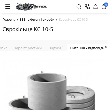
0
Головна
ЗБВ та бетонні вироби
Єврокільце КС 10-5
Єврокільце КС 10-5
0
0
Опис
Характеристики
Відгуки
Питання - відповідь