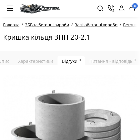
0
Головна
ЗБВ та бетонні вироби
Залізобетонні вироби
Бетонні 
Кришка кільця 3ПП 20-2.1
0
0
Опис
Характеристики
Відгуки
Питання - відповідь