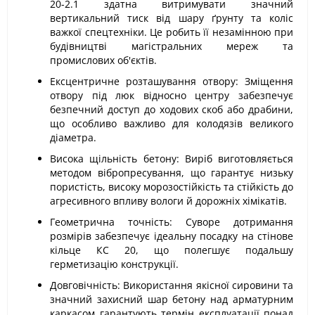
20-2.1 здатна витримувати значний
вертикальний тиск від шару ґрунту та коліс
важкої спецтехніки. Це робить її незамінною при
будівництві магістральних мереж та
промислових об'єктів.
Ексцентричне розташування отвору: Зміщення
отвору під люк відносно центру забезпечує
безпечний доступ до ходових скоб або драбини,
що особливо важливо для колодязів великого
діаметра.
Висока щільність бетону: Виріб виготовляється
методом вібропресування, що гарантує низьку
пористість, високу морозостійкість та стійкість до
агресивного впливу вологи й дорожніх хімікатів.
Геометрична точність: Суворе дотримання
розмірів забезпечує ідеальну посадку на стінове
кільце КС 20, що полегшує подальшу
герметизацію конструкції.
Довговічність: Використання якісної сировини та
значний захисний шар бетону над арматурним
каркасом гарантують термін експлуатації понад