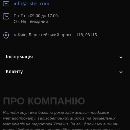
info@risteil.com
Пн-Пт з 09:00 до 17:00,
Сб, Нд - вихідний
м.Київ, Берестейський просп., 118, 03115
Інформація
Клієнту
ПРО КОМПАНІЮ
Рістейл груп вже багато років займається продажем
металопрокату, залізобетонних виробів та будівельних
матеріалів на території України. За всі ці роки ми вивчили
ринок і добре знаємо що потрібно сучасному клієнту і в які