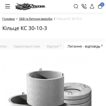
0
Головна
ЗБВ та бетонні вироби
Кільце КС 30-10-3
Кільце КС 30-10-3
0
0
Опис
Характеристики
Відгуки
Питання - відповідь