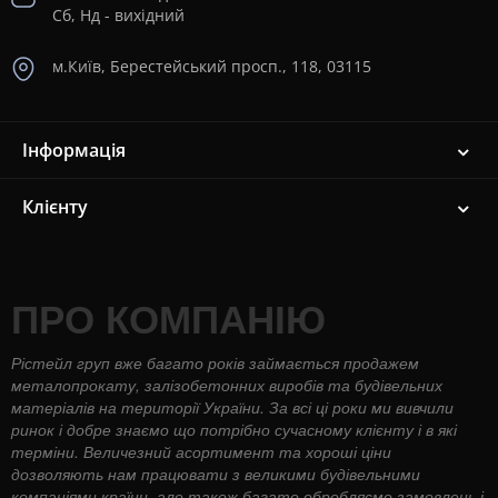
Сб, Нд - вихідний
м.Київ, Берестейський просп., 118, 03115
Інформація
Клієнту
ПРО КОМПАНІЮ
Рістейл груп вже багато років займається продажем
металопрокату, залізобетонних виробів та будівельних
матеріалів на території України. За всі ці роки ми вивчили
ринок і добре знаємо що потрібно сучасному клієнту і в які
терміни. Величезний асортимент та хороші ціни
дозволяють нам працювати з великими будівельними
компаніями країни, але також багато обробляємо замовлень і