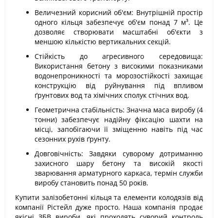
Величезний корисний об'єм: Внутрішній простір
одного кільця забезпечує об'єм понад 7 м³. Це
дозволяє створювати масштабні об'єкти з
меншою кількістю вертикальних секцій.
Стійкість до агресивного середовища:
Використання бетону з високими показниками
водонепроникності та морозостійкості захищає
конструкцію від руйнування під впливом
ґрунтових вод та хімічних сполук стічних вод.
Геометрична стабільність: Значна маса виробу (4
тонни) забезпечує надійну фіксацію шахти на
місці, запобігаючи її зміщенню навіть під час
сезонних рухів ґрунту.
Довговічність: Завдяки суворому дотриманню
захисного шару бетону та високій якості
зварювання арматурного каркаса, термін служби
виробу становить понад 50 років.
Купити залізобетонні кільця та елементи колодязів від
компанії Рістейл дуже просто. Наша компанія продає
якісні ЗБВ вироби, які проходять суворий контроль