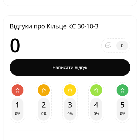
Відгуки про Кільце КС 30-10-3
0
0
Написати відгук
1
2
3
4
5
0%
0%
0%
0%
0%