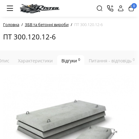
0
Головна
ЗБВ та бетонні вироби
ПТ 300.120.12-6
ПТ 300.120.12-6
0
0
Опис
Характеристики
Відгуки
Питання - відповідь