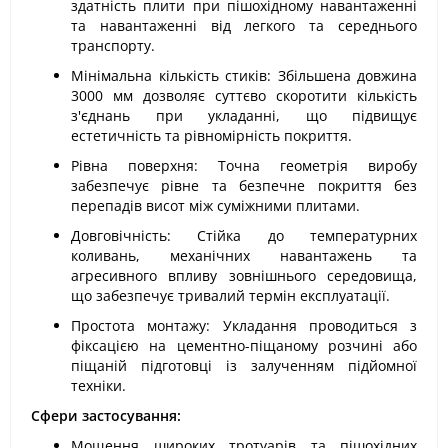
здатність плити при пішохідному навантаженні
та навантаженні від легкого та середнього
транспорту.
Мінімальна кількість стиків: Збільшена довжина
3000 мм дозволяє суттєво скоротити кількість
з'єднань при укладанні, що підвищує
естетичність та рівномірність покриття.
Рівна поверхня: Точна геометрія виробу
забезпечує рівне та безпечне покриття без
перепадів висот між суміжними плитами.
Довговічність: Стійка до температурних
коливань, механічних навантажень та
агресивного впливу зовнішнього середовища,
що забезпечує тривалий термін експлуатації.
Простота монтажу: Укладання проводиться з
фіксацією на цементно-піщаному розчині або
піщаній підготовці із залученням підйомної
техніки.
Сфери застосування:
Мощення широких тротуарів та пішохідних