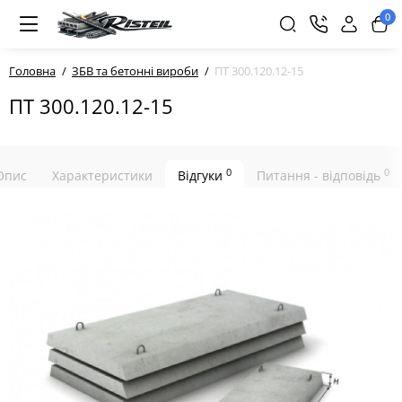
0
Головна
ЗБВ та бетонні вироби
ПТ 300.120.12-15
ПТ 300.120.12-15
0
0
Опис
Характеристики
Відгуки
Питання - відповідь