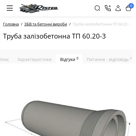
0
Головна
ЗБВ та бетонні вироби
Труба залізобетонна ТП 60.20-3
Труба залізобетонна ТП 60.20-3
0
0
Опис
Характеристики
Відгуки
Питання - відповідь