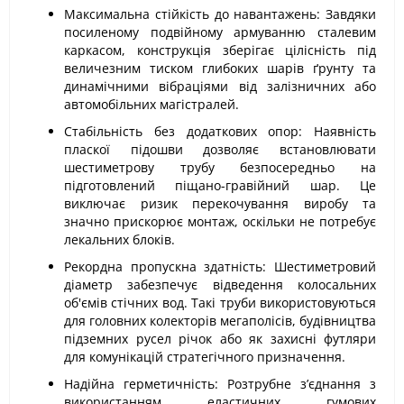
Максимальна стійкість до навантажень: Завдяки
посиленому подвійному армуванню сталевим
каркасом, конструкція зберігає цілісність під
величезним тиском глибоких шарів ґрунту та
динамічними вібраціями від залізничних або
автомобільних магістралей.
Стабільність без додаткових опор: Наявність
пласкої підошви дозволяє встановлювати
шестиметрову трубу безпосередньо на
підготовлений піщано-гравійний шар. Це
виключає ризик перекочування виробу та
значно прискорює монтаж, оскільки не потребує
лекальних блоків.
Рекордна пропускна здатність: Шестиметровий
діаметр забезпечує відведення колосальних
об'ємів стічних вод. Такі труби використовуються
для головних колекторів мегаполісів, будівництва
підземних русел річок або як захисні футляри
для комунікацій стратегічного призначення.
Надійна герметичність: Розтрубне з’єднання з
використанням еластичних гумових