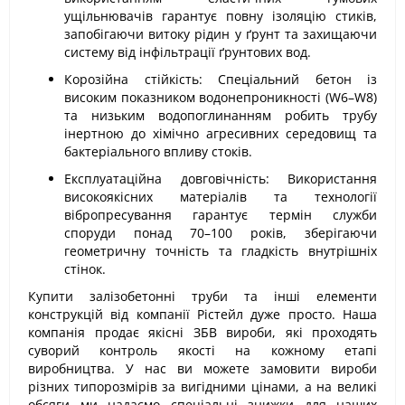
ущільнювачів гарантує повну ізоляцію стиків,
запобігаючи витоку рідин у ґрунт та захищаючи
систему від інфільтрації ґрунтових вод.
Корозійна стійкість: Спеціальний бетон із
високим показником водонепроникності (W6–W8)
та низьким водопоглинанням робить трубу
інертною до хімічно агресивних середовищ та
бактеріального впливу стоків.
Експлуатаційна довговічність: Використання
високоякісних матеріалів та технології
вібропресування гарантує термін служби
споруди понад 70–100 років, зберігаючи
геометричну точність та гладкість внутрішніх
стінок.
Купити залізобетонні труби та інші елементи
конструкцій від компанії Рістейл дуже просто. Наша
компанія продає якісні ЗБВ вироби, які проходять
суворий контроль якості на кожному етапі
виробництва. У нас ви можете замовити вироби
різних типорозмірів за вигідними цінами, а на великі
обсяги ми надаємо спеціальні знижки для наших