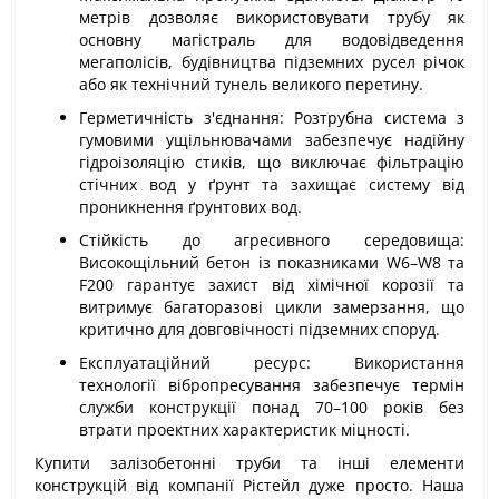
метрів дозволяє використовувати трубу як
основну магістраль для водовідведення
мегаполісів, будівництва підземних русел річок
або як технічний тунель великого перетину.
Герметичність з'єднання: Розтрубна система з
гумовими ущільнювачами забезпечує надійну
гідроізоляцію стиків, що виключає фільтрацію
стічних вод у ґрунт та захищає систему від
проникнення ґрунтових вод.
Стійкість до агресивного середовища:
Високощільний бетон із показниками W6–W8 та
F200 гарантує захист від хімічної корозії та
витримує багаторазові цикли замерзання, що
критично для довговічності підземних споруд.
Експлуатаційний ресурс: Використання
технології вібропресування забезпечує термін
служби конструкції понад 70–100 років без
втрати проектних характеристик міцності.
Купити залізобетонні труби та інші елементи
конструкцій від компанії Рістейл дуже просто. Наша