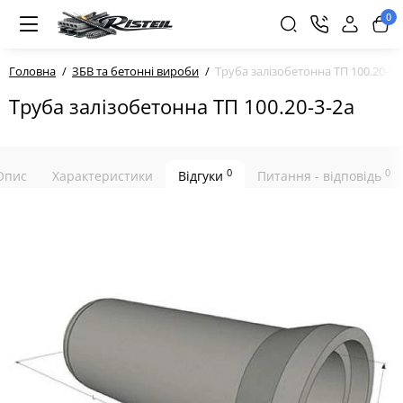
0
Головна
ЗБВ та бетонні вироби
Труба залізобетонна ТП 100.20-3-
Труба залізобетонна ТП 100.20-3-2а
0
0
Опис
Характеристики
Відгуки
Питання - відповідь