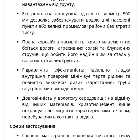
навантажень від ґрунту.
Екстремальна пропускна здатність: діаметр 500
мм дозволяє забезпечувати водою цілі населені
пункти або великі промислові райони без втрати
тиску.
Повна корозійна пасивність: хризотилцемент не
боїться вологи, агресивних солей та блукаючих
струмів, що робить його надійнішим за сталь у
вологих та кислих ґрунтах.
Гідравлічна ефективність: ідеально гладка
внутрішня поверхня мінімізує тертя рідини та
повністю виключає ризик «заростання» труби
внутрішніми відкладеннями.
Довговічність у вологому середовищі: на відміну
від інших матеріалів, хризотилцемент лише
покращує свої міцнісні характеристики з часом,
перебуваючи в контакті з водою.
Сфери застосування:
Головні магістральні водоводи високого тиску