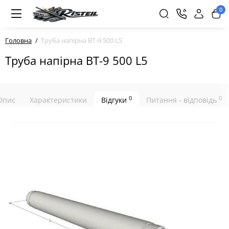
0
Головна
Труба напірна ВТ-9 500 L5
Труба напірна ВТ-9 500 L5
0
0
Опис
Характеристики
Відгуки
Питання - відповідь