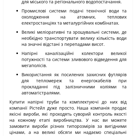
для міського та регіонального водопостачання.
Промислові системи подачі технічної води та
охолодження на атомних, теплових
електростанціях та металургійних комбінатах.
Великі меліоративні та зрошувальні системи, де
необхідно транспортувати велику кількість води
на значні відстані з перепадами висот.
Напірні каналізаційні колектори великої
потужності та системи зливового відведення для
мегаполісів.
Використання як посилених захисних футлярів
для тепломереж та енергокабелів при
прокладанні під залізничними коліями та
автомагістралями.
Купити напірні труби та комплектуючі до них від
компанії Рістейл дуже просто. Наша компанія продає
якісні вироби, які проходять суворий контроль якості
на кожному етапі виробництва. У нас ви можете
замовити вироби різних типорозмірів за вигідними
цінами, а на великі обсяги ми надаємо спеціальні