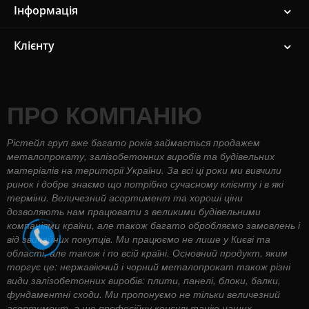
Інформація
Клієнту
ПРО КОМПАНІЮ
Рістейл груп вже багато років займається продажем
металопрокату, залізобетонних виробів та будівельних
матеріалів на території України. За всі ці роки ми вивчили
ринок і добре знаємо що потрібно сучасному клієнту і в які
терміни. Величезний асортимент та хороші ціни
дозволяють нам працювати з великими будівельними
компаніями країни, але також багато обробляємо замовлень і
від звичайних покупців. Ми працюємо не лише у Києві та
області, але також і по всій країні. Основний продукт, яким
торгує це: нержавіючий і чорний металопрокат також різні
види залізобетонних виробів: плити, панелі, блоки, балки,
фундаментні сходи. Ми пропонуємо не тільки величезний
асортимент, а ще професійну консультацію наших