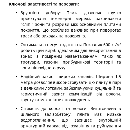
Ключові властивості та переваги:
Зручність добору: Плита дозволяє гнучко
проектувати інженерні мережі, закриваючи
"сліпі" зони та розриви між основними плитами
покриття, що особливо важливо при поворотах
траси або виходах на поверхню.
Оптимальна несуча здатність: Показник 600 кг/м²
робить цей виріб ідеальним для використання в
зонах із помірним навантаженням, таких як
тротуари, газони, прибудинкові території та
зони пішохідного руху.
Надійний захист широких каналів: Ширина 1,5
метра дозволяє використовувати цю плиту в парі
з великими лотками, забезпечуючи суцільний та
герметичний захист комунікацій від вологи,
ґрунту та механічних пошкоджень.
Стійкість до корозії та вологи: Виготовлена з
щільного залізобетону, плита має низьке
водопоглинання, що захищає внутрішній
арматурний каркас від іржавіння та руйнування