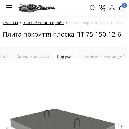
0
Головна
ЗБВ та бетонні вироби
Плита покриття плоска ПТ 75.150.
Плита покриття плоска ПТ 75.150.12-6
0
0
Опис
Характеристики
Відгуки
Питання - відповідь