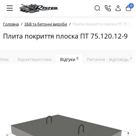
0
Головна
ЗБВ та бетонні вироби
Плита покриття плоска ПТ 75.120.
Плита покриття плоска ПТ 75.120.12-9
0
0
Опис
Характеристики
Відгуки
Питання - відповідь