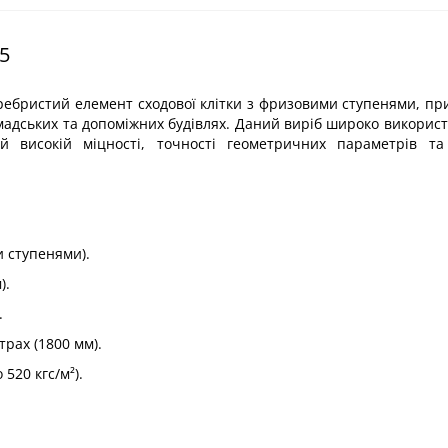
5
ребристий елемент сходової клітки з фризовими ступенями, п
мадських та допоміжних будівлях. Даний виріб широко використ
й високій міцності, точності геометричних параметрів та 
 ступенями).
).
.
трах (1800 мм).
520 кгс/м²).