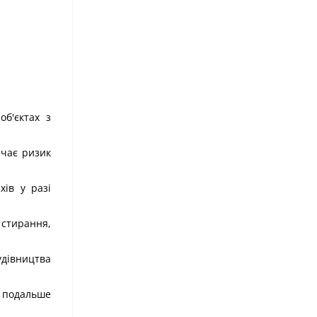
об'єктах з
ючає ризик
ів у разі
 стирання,
дівництва
 подальше