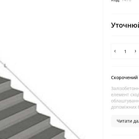
Уточнюй
Скорочений
Залізобетон
елемент схо
облаштування
допоміжних б
Читати дал