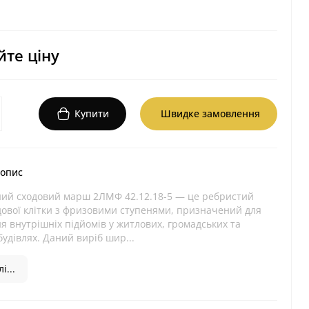
те ціну
Купити
Швидке замовлення
 опис
ний сходовий марш 2ЛМФ 42.12.18-5 — це ребристий
дової клітки з фризовими ступенями, призначений для
 внутрішніх підйомів у житлових, громадських та
удівлях. Даний виріб шир...
і...