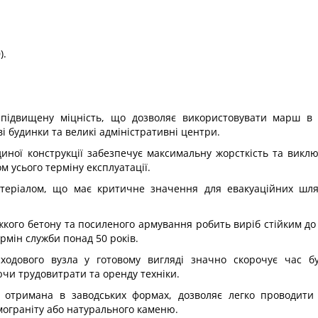
).
а підвищену міцність, що дозволяє використовувати марш в 
 будинки та великі адміністративні центри.
иної конструкції забезпечує максимальну жорсткість та викл
 усього терміну експлуатації.
теріалом, що має критичне значення для евакуаційних шлях
ажкого бетону та посиленого армування робить виріб стійким до
рмін служби понад 50 років.
ходового вузла у готовому вигляді значно скорочує час бу
ючи трудовитрати та оренду техніки.
, отримана в заводських формах, дозволяє легко проводити
мограніту або натурального каменю.