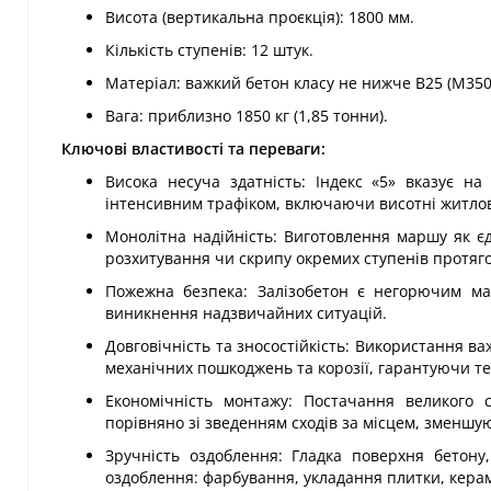
Висота (вертикальна проєкція): 1800 мм.
Кількість ступенів: 12 штук.
Матеріал: важкий бетон класу не нижче В25 (М350
Вага: приблизно 1850 кг (1,85 тонни).
Ключові властивості та переваги:
Висока несуча здатність: Індекс «5» вказує н
інтенсивним трафіком, включаючи висотні житлові
Монолітна надійність: Виготовлення маршу як єд
розхитування чи скрипу окремих ступенів протягом
Пожежна безпека: Залізобетон є негорючим ма
виникнення надзвичайних ситуацій.
Довговічність та зносостійкість: Використання в
механічних пошкоджень та корозії, гарантуючи те
Економічність монтажу: Постачання великого с
порівняно зі зведенням сходів за місцем, зменшу
Зручність оздоблення: Гладка поверхня бетону
оздоблення: фарбування, укладання плитки, кера