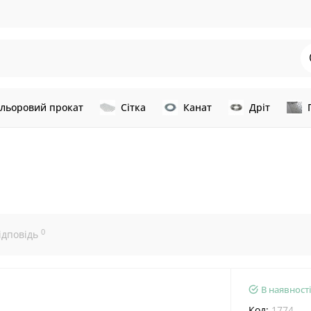
льоровий прокат
Сітка
Канат
Дріт
0
ідповідь
В наявності
Код:
1774