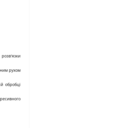
розв'язки
вним рухом
ій обробці
гресивного