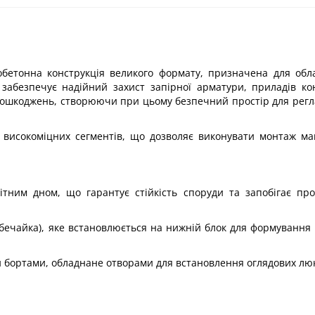
зобетонна конструкція великого формату, призначена для об
 забезпечує надійний захист запірної арматури, приладів к
х пошкоджень, створюючи при цьому безпечний простір для рег
х високоміцних сегментів, що дозволяє виконувати монтаж м
літним дном, що гарантує стійкість споруди та запобігає п
(обечайка), яке встановлюється на нижній блок для формування 
и бортами, обладнане отворами для встановлення оглядових люк