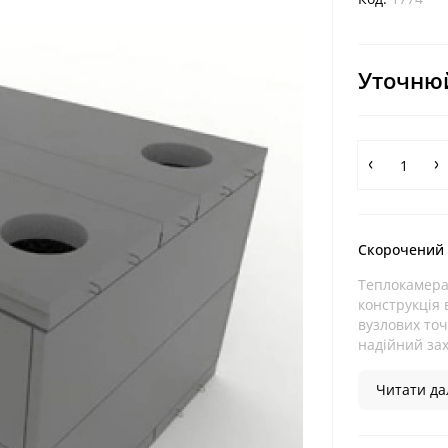
Уточнюй
Скорочений
Теплокамера 
конструкція
вузлових точ
надійний зах
Читати дал