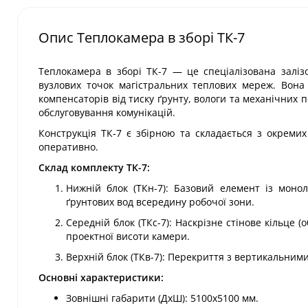
Опис Теплокамера в зборі ТК-7
Теплокамера в зборі ТК-7 — це спеціалізована залі
вузлових точок магістральних теплових мереж. Вона
компенсаторів від тиску ґрунту, вологи та механічни
обслуговування комунікацій.
Конструкція ТК-7 є збірною та складається з окреми
оперативно.
Склад комплекту ТК-7:
Нижній блок (ТКн-7): Базовий елемент із моно
ґрунтових вод всередину робочої зони.
Середній блок (ТКс-7): Наскрізне стінове кільце 
проектної висоти камери.
Верхній блок (ТКв-7): Перекриття з вертикальним
Основні характеристики:
Зовнішні габарити (ДхШ): 5100х5100 мм.