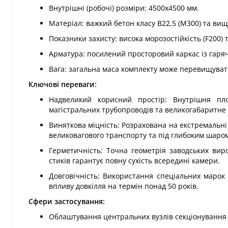
Внутрішні (робочі) розміри: 4500х4500 мм.
Матеріал: важкий бетон класу В22,5 (М300) та вищ
Показники захисту: висока морозостійкість (F200)
Арматура: посилений просторовий каркас із гаряч
Вага: загальна маса комплекту може перевищувати 
Ключові переваги:
Надвеликий корисний простір: Внутрішня 
магістральних трубопроводів та великогабаритне
Виняткова міцність: Розрахована на екстремальні
великовагового транспорту та під глибоким шаром
Герметичність: Точна геометрія заводських вир
стиків гарантує повну сухість всередині камери.
Довговічність: Використання спеціальних марок 
впливу довкілля на термін понад 50 років.
Сфери застосування:
Облаштування центральних вузлів секціонування 