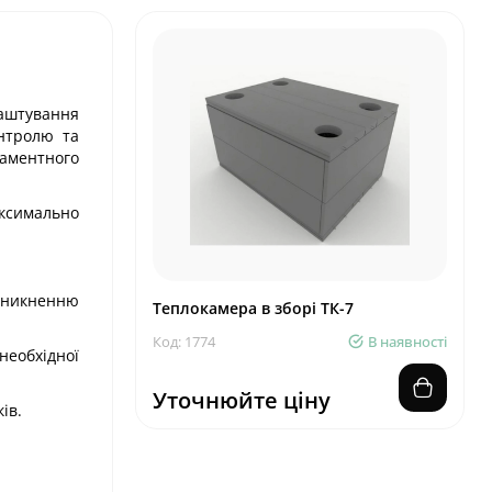
лаштування
онтролю та
ламентного
аксимально
роникненню
Теплокамера в зборі ТК-7
Код: 1774
В наявності
необхідної
Уточнюйте ціну
ів.