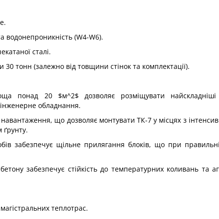
е.
 та водонепроникність (W4-W6).
екатаної сталі.
30 тонн (залежно від товщини стінок та комплектації).
площа понад 20
$м^2$
дозволяє розміщувати найскладніші 
 інженерне обладнання.
 навантаження, що дозволяє монтувати ТК-7 у місцях з інтенси
 ґрунту.
обів забезпечує щільне прилягання блоків, що при правильн
бетону забезпечує стійкість до температурних коливань та а
магістральних теплотрас.