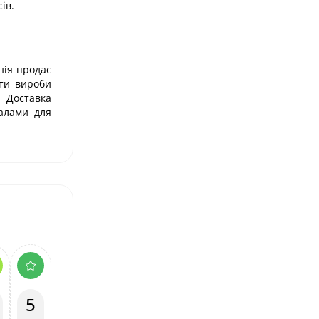
ів.
нія продає
ити вироби
. Доставка
іалами для
5