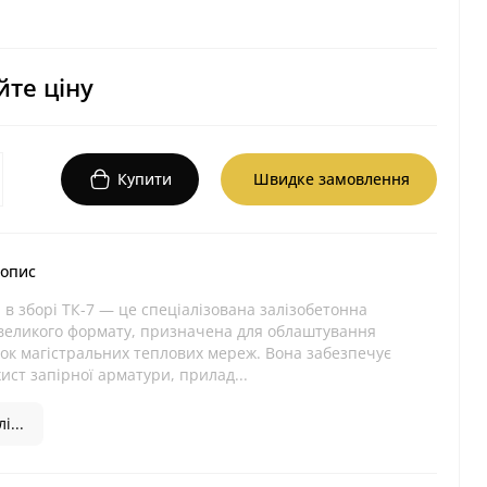
те ціну
Купити
Швидке замовлення
 опис
в зборі ТК-7 — це спеціалізована залізобетонна
 великого формату, призначена для облаштування
ок магістральних теплових мереж. Вона забезпечує
ист запірної арматури, прилад...
і...