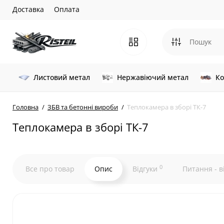
Доставка
Оплата
Листовий метал
Нержавіючий метал
Ко
Головна
ЗБВ та бетонні вироби
Теплокамера в зборі ТК-7
Теплокамера в зборі ТК-7
0
Все про товар
Опис
Відгуки
Питання - в