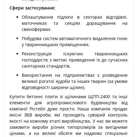
Сфери застосування:
Облаштування підлоги в секторах відгодівлі,
маточниках та секціях доращування на
свинофермах.
Побудова систем автоматичного видалення гною
у тваринницьких приміщеннях.
Реконструкція існуючих тваринницьких
господарств з метою приведення їх до сучасних
санітарних стандартів.
Використання на підприємствах з розведення
великої рогатої худоби та інших тварин (за умови
відповідності ширини щілин).
Купити бетонні плити зі щілинами ЩПП-2400 та інші
елементи для агропромислового будівництва від
компанії Рістейл дуже просто. Наша компанія продає
якісні ЗБВ вироби, які проходять суворий контроль
якості на кожному етапі виробництва. У нас ви можете
замовити вироби різних типорозмірів за вигідними
цінами, а на великі обсяги ми надаємо спеціальні