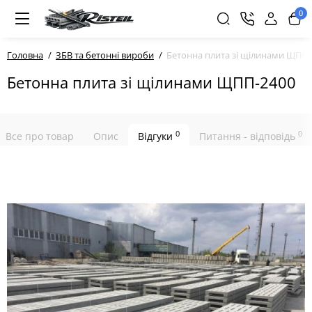
0
Головна
ЗБВ та бетонні вироби
Бетонна плита зі щілинами ЩПП-
Бетонна плита зі щілинами ЩПП-2400
0
0
Все про товар
Опис
Відгуки
Питання - відповідь