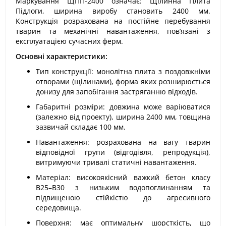
Маркування ЩПП-2400 означає: Щілинна Плита
Підлоги, ширина виробу становить 2400 мм.
Конструкція розрахована на постійне перебування
тварин та механічні навантаження, пов’язані з
експлуатацією сучасних ферм.
Основні характеристики:
Тип конструкції: монолітна плита з поздовжніми
отворами (щілинами), форма яких розширюється
донизу для запобігання застряганню відходів.
Габаритні розміри: довжина може варіюватися
(залежно від проекту), ширина 2400 мм, товщина
зазвичай складає 100 мм.
Навантаження: розрахована на вагу тварин
відповідної групи (відгодівля, репродукція),
витримуючи тривалі статичні навантаження.
Матеріал: високоякісний важкий бетон класу
В25–В30 з низьким водопоглинанням та
підвищеною стійкістю до агресивного
середовища.
Поверхня: має оптимальну шорсткість, що