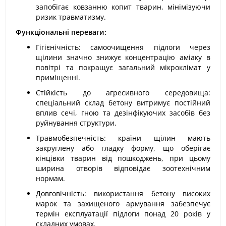
запобігає ковзанню копит тварин, мінімізуючи
ризик травматизму.
Функціональні переваги:
Гігієнічність: самоочищення підлоги через
щілини значно знижує концентрацію аміаку в
повітрі та покращує загальний мікроклімат у
приміщенні.
Стійкість до агресивного середовища:
спеціальний склад бетону витримує постійний
вплив сечі, гною та дезінфікуючих засобів без
руйнування структури.
Травмобезпечність: країни щілин мають
закруглену або гладку форму, що оберігає
кінцівки тварин від пошкоджень, при цьому
ширина отворів відповідає зоотехнічним
нормам.
Довговічність: використання бетону високих
марок та захищеного армування забезпечує
термін експлуатації підлоги понад 20 років у
складних умовах.