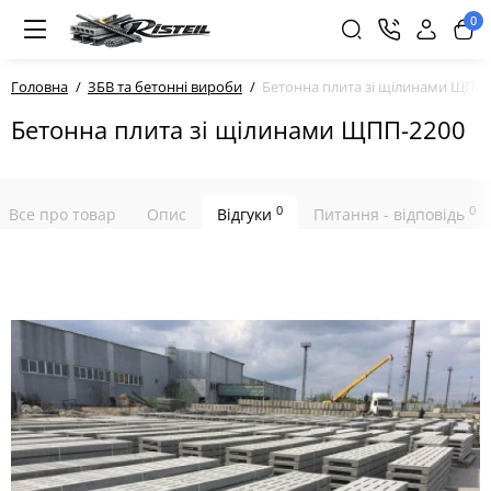
0
Головна
ЗБВ та бетонні вироби
Бетонна плита зі щілинами ЩПП-
Бетонна плита зі щілинами ЩПП-2200
0
0
Все про товар
Опис
Відгуки
Питання - відповідь