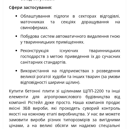
Сфери застосування:
Облаштування підлоги в секторах відгодівлі,
маточниках та секціях доращування на
свинофермах.
Побудова систем автоматичного видалення гною
у тваринницьких приміщеннях.
Реконструкція існуючих тваринницьких
господарств з метою приведення їх до сучасних
санітарних стандартів.
Використання на підприємствах з розведення
великої рогатої худоби та інших тварин (за умови
відповідності ширини щілин).
Купити бетонні плити зі щілинами ЩПП-2200 та інші
елементи для агропромислового будівництва від
компанії Рістейл дуже просто. Наша компанія продає
якісні ЗБВ вироби, які проходять суворий контроль
якості на кожному етапі виробництва. У нас ви можете
замовити вироби різних типорозмірів за вигідними
цінами, а на великі обсяги ми надаємо спеціальні