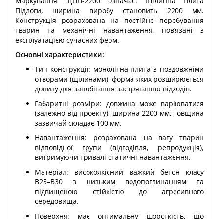
Маркування ЩПП-2200 означає: Щілинна Плита
Підлоги, ширина виробу становить 2200 мм.
Конструкція розрахована на постійне перебування
тварин та механічні навантаження, пов’язані з
експлуатацією сучасних ферм.
Основні характеристики:
Тип конструкції: монолітна плита з поздовжніми
отворами (щілинами), форма яких розширюється
донизу для запобігання застряганню відходів.
Габаритні розміри: довжина може варіюватися
(залежно від проекту), ширина 2200 мм, товщина
зазвичай складає 100 мм.
Навантаження: розрахована на вагу тварин
відповідної групи (відгодівля, репродукція),
витримуючи тривалі статичні навантаження.
Матеріал: високоякісний важкий бетон класу
В25–В30 з низьким водопоглинанням та
підвищеною стійкістю до агресивного
середовища.
Поверхня: має оптимальну шорсткість, що