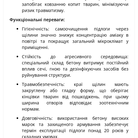
запобігає ковзанню копит тварин, мінімізуючи
ризик травматизму.
Функціональні переваги:
Гігієнічність: самоочищення підлоги через
щілини значно знижує концентрацію аміаку в
повітрі та покращує загальний мікроклімат у
приміщенні.
Стійкість до агресивного середовища:
спеціальний склад бетону витримує постійний
вплив сечі, гною та дезінфікуючих засобів без
руйнування структури.
Травмобезпечність: краї щілин мають
закруглену або гладку форму, що оберігає
кінцівки тварин від пошкоджень, при цьому
ширина отворів відповідає зоотехнічним
нормам.
Довговічність: використання бетону високих
марок та захищеного армування забезпечує
термін експлуатації підлоги понад 20 років у
складних умовах.