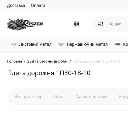
Доставка
Оплата
Листовий метал
Нержавіючий метал
Ко
Головна
ЗБВ та бетонні вироби
Плита дорожня 1П30-18-10
Плита дорожня 1П30-18-10
Все про товар
Опис
Характеристики
Відг