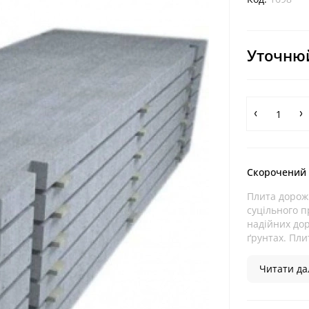
Уточнюй
Скорочений
Плита дорож
суцільного 
надійних дор
ґрунтах. Плит
Читати дал