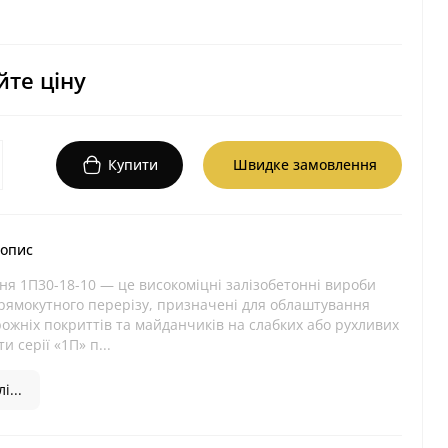
те ціну
Купити
Швидке замовлення
 опис
ня 1П30-18-10 — це високоміцні залізобетонні вироби
прямокутного перерізу, призначені для облаштування
ожніх покриттів та майданчиків на слабких або рухливих
и серії «1П» п...
і...