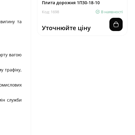
Плита дорожня 1П30-18-10
Код: 1698
В наявності
 вигину та
Уточнюйте ціну
орту вагою
у трафіку,
ромислових
мін служби