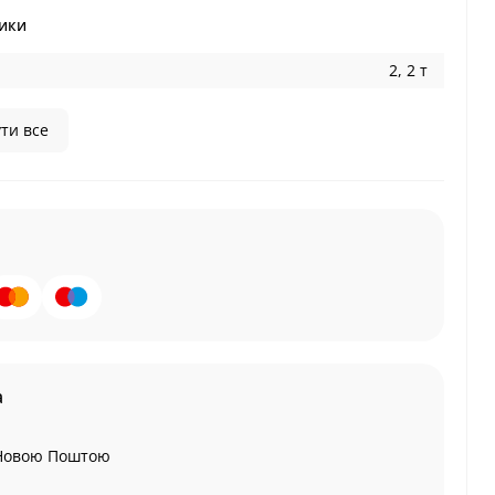
ики
2, 2 т
ти все
а
Новою Поштою