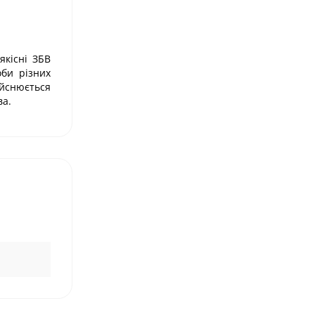
якісні ЗБВ
би різних
ійснюється
ва.