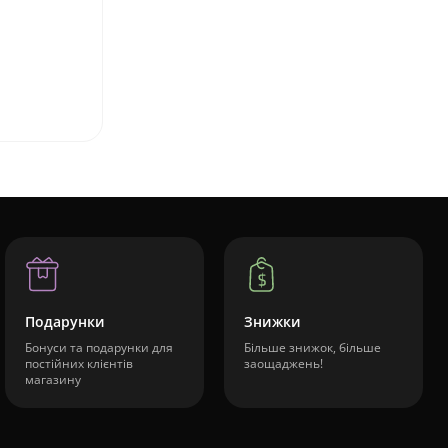
Подарунки
Знижки
Бонуси та подарунки для
Більше знижок, більше
постійних клієнтів
заощаджень!
магазину