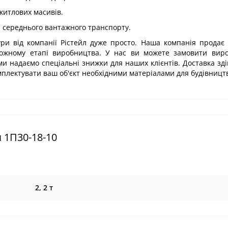
 житлових масивів.
а середнього вантажного транспорту.
ри від компанії Рістейл дуже просто. Наша компанія продає 
кожному етапі виробництва. У нас ви можете замовити виро
 ми надаємо спеціальні знижки для наших клієнтів. Доставка зд
мплектувати ваш об'єкт необхідними матеріалами для будівницт
 1П30-18-10
2, 2 т