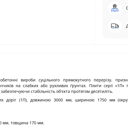
обетонні вироби суцільного прямокутного перерізу, призн
нчиків на слабких або рухливих ґрунтах. Плити серії «1П»
забезпечуючи стабільність об'єкта протягом десятиліть.
их доріг (1П), довжиною 3000 мм, шириною 1750 мм (округ
0 мм, товщина 170 мм.