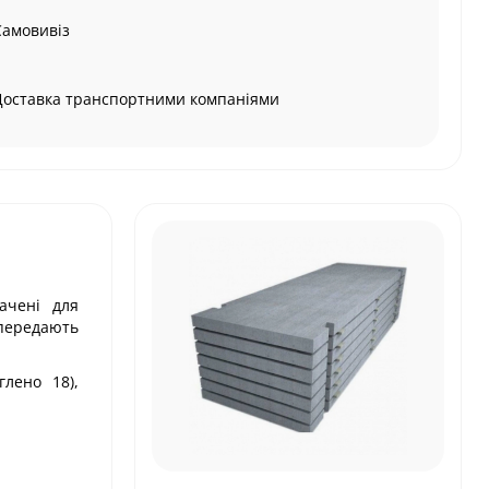
Самовивіз
Доставка транспортними компаніями
ачені для
 передають
лено 18),