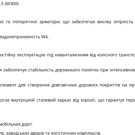
5 (М300).
ої та поперечної арматури, що забезпечує високу опірність
, водонепроникність W4.
постійну експлуатацію під навантаженням від колісного трансп
я забезпечує стабільність дорожнього полотна при інтенсивном
 елемент для створення довговічних дорожніх покриттів на п
ігає внутрішній сталевий каркас від корозії, що гарантує тер
мобільних доріг.
 заводських дворів та логістичних комплексів.