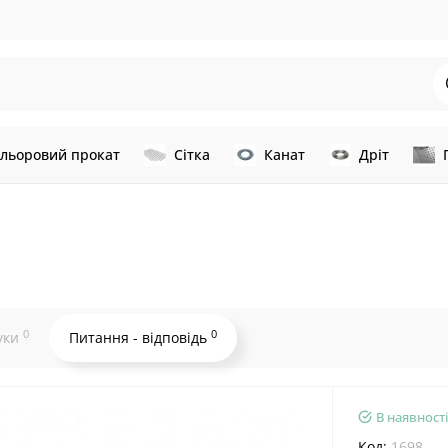
льоровий прокат
Сітка
Канат
Дріт
0
0
уки
Питання - відповідь
В наявності
Код:
1698