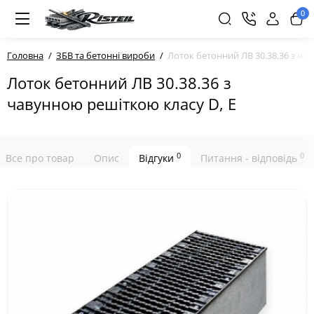
0
Головна
ЗБВ та бетонні вироби
Лоток бетонний ЛВ 30.38.36 з ча
Лоток бетонний ЛВ 30.38.36 з
чавунною решіткою класу D, E
0
0
Все про товар
Опис
Відгуки
Питання - відповідь