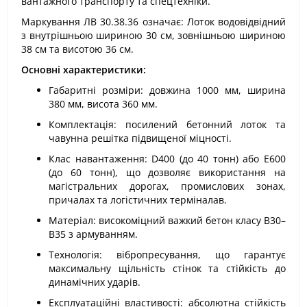
вантажного транспорту та спецтехніки.
Маркування ЛВ 30.38.36 означає: Лоток водовідвідний
з внутрішньою шириною 30 см, зовнішньою шириною
38 см та висотою 36 см.
Основні характеристики:
Габаритні розміри: довжина 1000 мм, ширина
380 мм, висота 360 мм.
Комплектація: посилений бетонний лоток та
чавунна решітка підвищеної міцності.
Клас навантаження: D400 (до 40 тонн) або E600
(до 60 тонн), що дозволяє використання на
магістральних дорогах, промислових зонах,
причалах та логістичних терміналав.
Матеріал: високоміцний важкий бетон класу В30–
В35 з армуванням.
Технологія: вібропресування, що гарантує
максимальну щільність стінок та стійкість до
динамічних ударів.
Експлуатаційні властивості: абсолютна стійкість