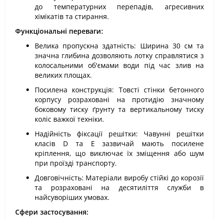
до температурних перепадів, агресивних
хімікатів та стирання.
Функціональні переваги:
Велика пропускна здатність: Ширина 30 см та
значна глибина дозволяють лотку справлятися з
колосальними об'ємами води під час злив на
великих площах.
Посилена конструкція: Товсті стінки бетонного
корпусу розраховані на протидію значному
боковому тиску ґрунту та вертикальному тиску
коліс важкої техніки.
Надійність фіксації решітки: Чавунні решітки
класів D та E зазвичай мають посилене
кріплення, що виключає їх зміщення або шум
при проїзді транспорту.
Довговічність: Матеріали виробу стійкі до корозії
та розраховані на десятиліття служби в
найсуворіших умовах.
Сфери застосування: