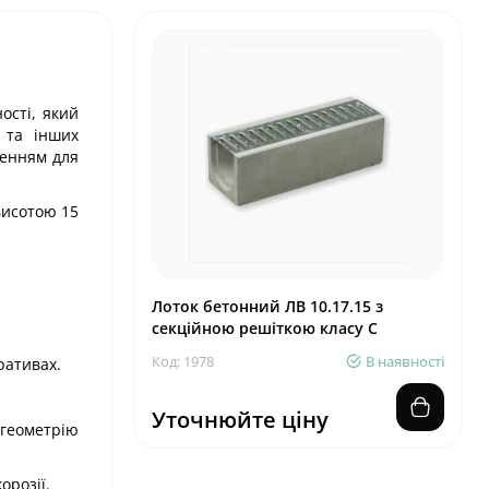
ості, який
х та інших
шенням для
висотою 15
Лоток бетонний ЛВ 10.17.15 з
секційною решіткою класу С
Код: 1978
В наявності
ративах.
Уточнюйте ціну
 геометрію
орозії.