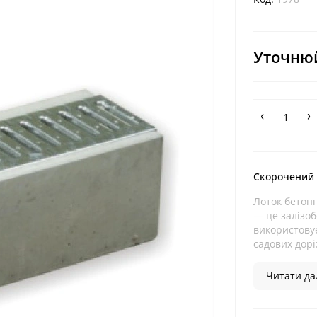
Уточнюй
Скорочений
Лоток бетон
— це залізоб
використовує
садових дорі
Читати дал