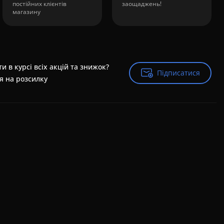
постійних клієнтів
заощаджень!
магазину
и в курсі всіх акцій та знижок?
Підписатися
Підписатися
я на розсилку