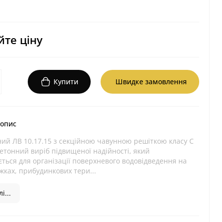
те ціну
Купити
Швидке замовлення
 опис
ний ЛВ 10.17.15 з секційною чавунною решіткою класу С
етонний виріб підвищеної надійності, який
ться для організації поверхневого водовідведення на
жках, прибудинкових тери...
і...