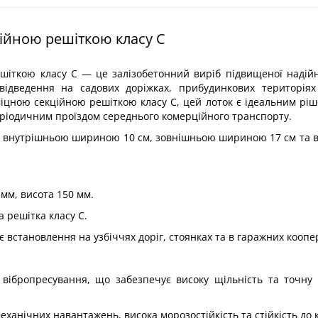
ційною решіткою класу С
шіткою класу С — це залізобетонний виріб підвищеної надійн
овідведення на садових доріжках, прибудинкових територія
міцною секційною решіткою класу С, цей лоток є ідеальним рі
періодичним проїздом середнього комерційного транспорту.
 з внутрішньою шириною 10 см, зовнішньою шириною 17 см та 
мм, висота 150 мм.
 решітка класу С.
є встановлення на узбіччях доріг, стоянках та в гаражних коопе
о вібропресування, що забезпечує високу щільність та точну
механічних навантажень, висока морозостійкість та стійкість до к