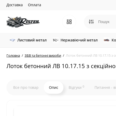
Доставка
Оплата
Листовий метал
Нержавіючий метал
Ко
Головна
ЗБВ та бетонні вироби
Лоток бетонний ЛВ 10.17.15 з 
Лоток бетонний ЛВ 10.17.15 з секційн
0
Все про товар
Опис
Відгуки
Питання - в