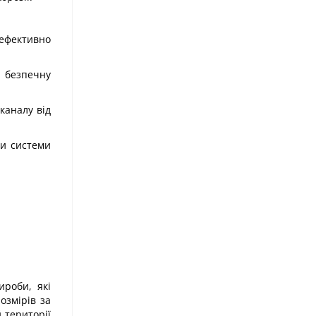
 ефективно
и безпечну
каналу від
би системи
ироби, які
озмірів за
 території