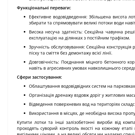
Функціональні переваги:
Ефективне водовідведення: Збільшена висота лот
збирати та спрямовувати великі потоки води навіт
Висока несуча здатність: Секційна чавунна реші
експлуатацію на ділянках з постійним трафіком.
Зручність обслуговування: Секційна конструкція 
піску та сміття без демонтажу всієї лінії.
Довговічність: Поєднання міцного бетонного кор
навіть в агресивних умовах навколишнього сере
Сфери застосування:
Облаштування водовідвідних систем на парковках,
Організація дренажу вздовж доріг у житлових мас
Відведення поверхневих вод на територіях складс
Використання в місцях, де необхідна висока пропу
Купити лотки та інші залізобетонні вироби від компа
проходять суворий контроль якості на кожному етапі
вигідними цінами, а на великі обсяги ми надаємо спеці