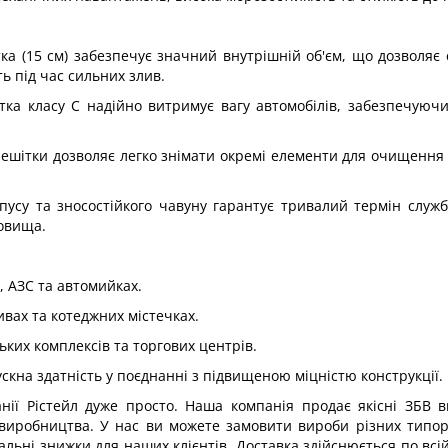
ка (15 см) забезпечує значний внутрішній об'єм, що дозволяє
ь під час сильних злив.
тка класу С надійно витримує вагу автомобілів, забезпечуюч
решітки дозволяє легко знімати окремі елементи для очищення 
пусу та зносостійкого чавуну гарантує тривалий термін служ
довища.
 АЗС та автомийках.
ивах та котеджних містечках.
ьких комплексів та торгових центрів.
скна здатність у поєднанні з підвищеною міцністю конструкції.
нії Рістейл дуже просто. Наша компанія продає якісні ЗБВ в
 виробництва. У нас ви можете замовити вироби різних типор
альні знижки для наших клієнтів. Доставка здійснюється по всій