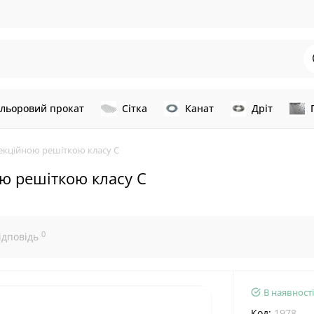
льоровий прокат
Сітка
Канат
Дріт
секційною решіткою класу С
ою решіткою класу С
0
ідповідь
В наявності
Код:
1978