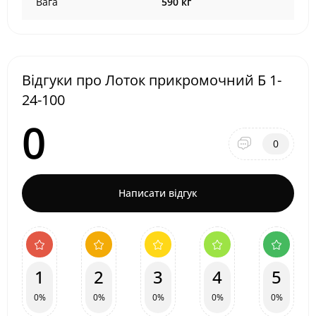
Вага
590 кг
Відгуки про Лоток прикромочний Б 1-
24-100
0
0
Написати відгук
1
2
3
4
5
0%
0%
0%
0%
0%