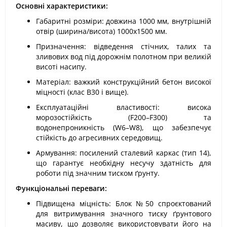
Основні характеристики:
Габаритні розміри: довжина 1000 мм, внутрішній
отвір (ширина/висота) 1000х1500 мм.
Призначення: відведення стічних, талих та
зливових вод під дорожнім полотном при великій
висоті насипу.
Матеріал: важкий конструкційний бетон високої
міцності (клас В30 і вище).
Експлуатаційні властивості: висока
морозостійкість (F200–F300) та
водонепроникність (W6–W8), що забезпечує
стійкість до агресивних середовищ.
Армування: посилений сталевий каркас (тип 14),
що гарантує необхідну несучу здатність для
роботи під значним тиском ґрунту.
Функціональні переваги:
Підвищена міцність: Блок №50 спроєктований
для витримування значного тиску ґрунтового
масиву, що дозволяє використовувати його на