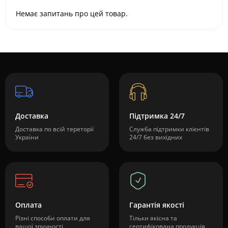
Немає запитань про цей товар.
Доставка
Підтримка 24/7
Доставка по всій тереторії
Служба підтримки клієнтів
України
24/7 без вихідних
Оплата
Гарантія якості
Різні способи оплати для
Тільки якісна та
вашої зручності
сертифікована продукція