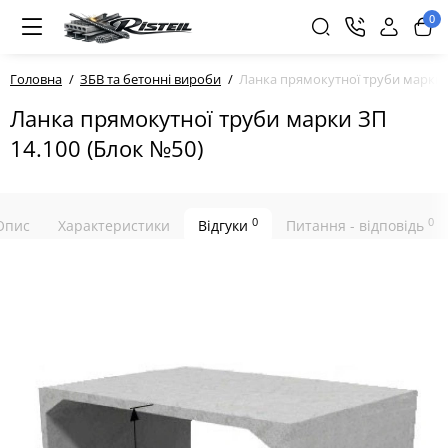
0
Головна
ЗБВ та бетонні вироби
Ланка прямокутної труби марки З
Ланка прямокутної труби марки ЗП
14.100 (Блок №50)
0
0
Опис
Характеристики
Відгуки
Питання - відповідь