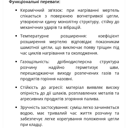
Функціональні переваги:
Керамічний зв'язок: при нагріванні мертель
спікається з поверхнею вогнетривкої цегли,
утворюючи єдину монолітну структуру, стійку до
механічних ударів та вібрацій.
Температурне розширення: коефіцієнт
розширення мертелю відповідає показникам
шамотної цегли, що виключає появу тріщин під
час циклів нагрівання та охолодження.
Газощільність: дрібнодисперсна структура
розчину надійно герметизує шви,
перешкоджаючи виходу розпечених газів та
продуктів горіння назовні.
Стійкість до агресії: матеріал виявляє високу
опірність до дії шлаків, розплавлених металів та
агресивних продуктів згоряння палива.
Зручність застосування: суміш легко зачиняється
водою, має тривалий час життя розчину та
забезпечує легке корегування положення цегли
при кладці.