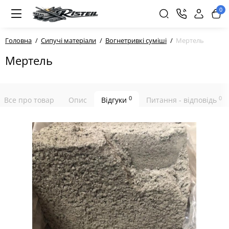
0
Головна
Сипучі матеріали
Вогнетривкі суміші
Мертель
Мертель
0
0
Все про товар
Опис
Відгуки
Питання - відповідь