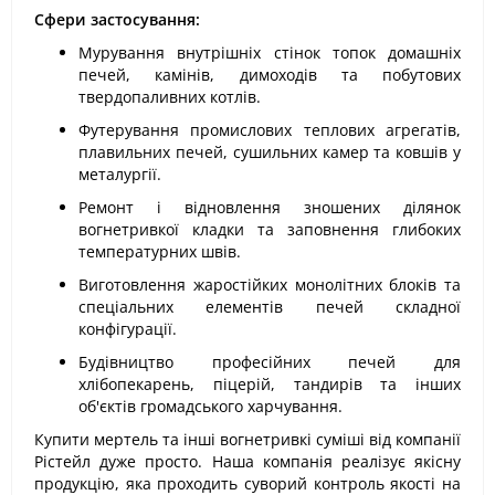
Сфери застосування:
Мурування внутрішніх стінок топок домашніх
печей, камінів, димоходів та побутових
твердопаливних котлів.
Футерування промислових теплових агрегатів,
плавильних печей, сушильних камер та ковшів у
металургії.
Ремонт і відновлення зношених ділянок
вогнетривкої кладки та заповнення глибоких
температурних швів.
Виготовлення жаростійких монолітних блоків та
спеціальних елементів печей складної
конфігурації.
Будівництво професійних печей для
хлібопекарень, піцерій, тандирів та інших
об'єктів громадського харчування.
Купити мертель та інші вогнетривкі суміші від компанії
Рістейл дуже просто. Наша компанія реалізує якісну
продукцію, яка проходить суворий контроль якості на