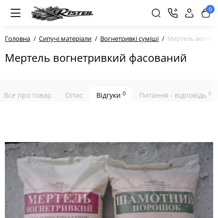
0
Головна
Сипучі матеріали
Вогнетривкі суміші
Мертель вогнет
Мертель вогнетривкий фасований
0
0
Все про товар
Опис
Відгуки
Питання - відповідь