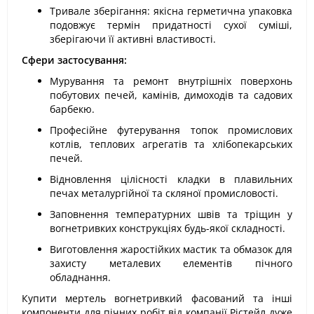
Тривале зберігання: якісна герметична упаковка
подовжує термін придатності сухої суміші,
зберігаючи її активні властивості.
Сфери застосування:
Мурування та ремонт внутрішніх поверхонь
побутових печей, камінів, димоходів та садових
барбекю.
Професійне футерування топок промислових
котлів, теплових агрегатів та хлібопекарських
печей.
Відновлення цілісності кладки в плавильних
печах металургійної та скляної промисловості.
Заповнення температурних швів та тріщин у
вогнетривких конструкціях будь-якої складності.
Виготовлення жаростійких мастик та обмазок для
захисту металевих елементів пічного
обладнання.
Купити мертель вогнетривкий фасований та інші
компоненти для пічних робіт від компанії Рістейл дуже