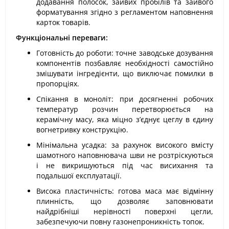
додавання полосок, зайвих пробілів та зайвого
форматування згідно з регламентом наповнення
карток товарів.
Функціональні переваги:
Готовність до роботи: точне заводське дозування
компонентів позбавляє необхідності самостійно
змішувати інгредієнти, що виключає помилки в
пропорціях.
Спікання в моноліт: при досягненні робочих
температур розчин перетворюється на
керамічну масу, яка міцно з’єднує цеглу в єдину
вогнетривку конструкцію.
Мінімальна усадка: за рахунок високого вмісту
шамотного наповнювача шви не розтріскуються
і не викришуються під час висихання та
подальшої експлуатації.
Висока пластичність: готова маса має відмінну
плинність, що дозволяє заповнювати
найдрібніші нерівності поверхні цегли,
забезпечуючи повну газонепроникність топок.