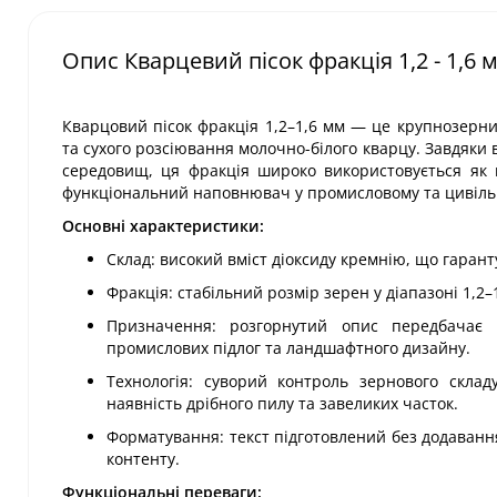
Опис Кварцевий пісок фракція 1,2 - 1,6 
Кварцовий пісок фракція 1,2–1,6 мм — це крупнозер
та сухого розсіювання молочно-білого кварцу. Завдяки в
середовищ, ця фракція широко використовується як 
функціональний наповнювач у промисловому та цивільн
Основні характеристики:
Склад: високий вміст діоксиду кремнію, що гаранту
Фракція: стабільний розмір зерен у діапазоні 1,2
Призначення: розгорнутий опис передбачає 
промислових підлог та ландшафтного дизайну.
Технологія: суворий контроль зернового скла
наявність дрібного пилу та завеликих часток.
Форматування: текст підготовлений без додавання
контенту.
Функціональні переваги: