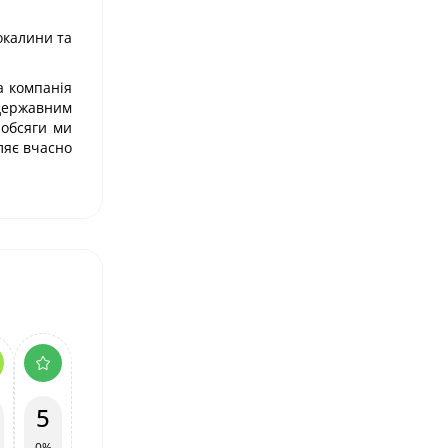
окалини та
а компанія
 державним
 обсяги ми
ляє вчасно
5
0%