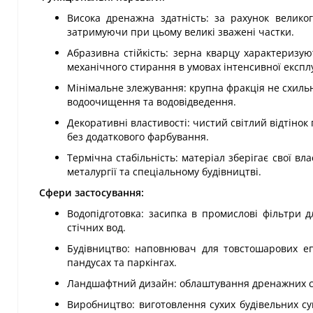
Висока дренажна здатність: за рахунок велико
затримуючи при цьому великі зважені частки.
Абразивна стійкість: зерна кварцу характеризую
механічного стирання в умовах інтенсивної експлу
Мінімальне злежування: крупна фракція не схильн
водоочищення та водовідведення.
Декоративні властивості: чистий світлий відтінок
без додаткового фарбування.
Термічна стабільність: матеріал зберігає свої в
металургії та спеціальному будівництві.
Сфери застосування:
Водопідготовка: засипка в промислові фільтри
стічних вод.
Будівництво: наповнювач для товстошарових еп
пандусах та паркінгах.
Ландшафтний дизайн: облаштування дренажних сис
Виробництво: виготовлення сухих будівельних с