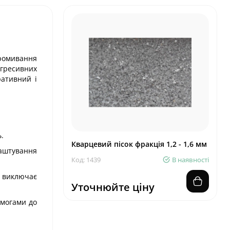
промивання
 агресивних
ративний і
.
Кварцевий пісок фракція 1,2 - 1,6 мм
аштування
Код: 1439
В наявності
 виключає
Уточнюйте ціну
имогами до