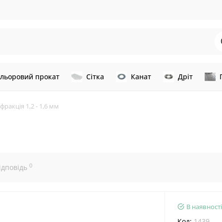
льоровий прокат
Сітка
Канат
Дріт
фракція 1,2 - 1,6 мм
0
ідповідь
В наявності
Код:
1439