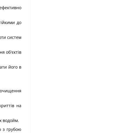
 ефективно
тійкими до
оти систем
я об'єктів
ати його в
а очищення
криттів на
х водойм.
ю з грубою