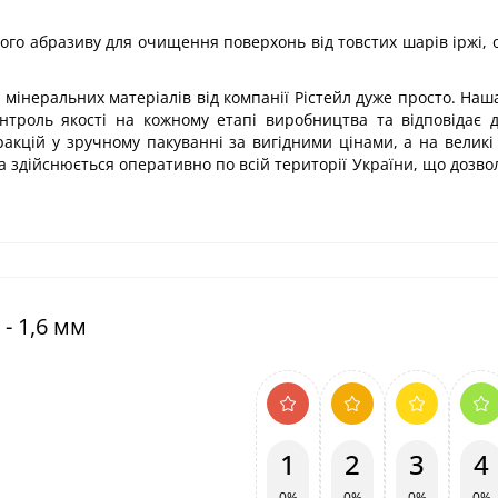
ого абразиву для очищення поверхонь від товстих шарів іржі, 
и мінеральних матеріалів від компанії Рістейл дуже просто. Наш
онтроль якості на кожному етапі виробництва та відповідає
акцій у зручному пакуванні за вигідними цінами, а на великі
а здійснюється оперативно по всій території України, що дозво
- 1,6 мм
1
2
3
4
0%
0%
0%
0%