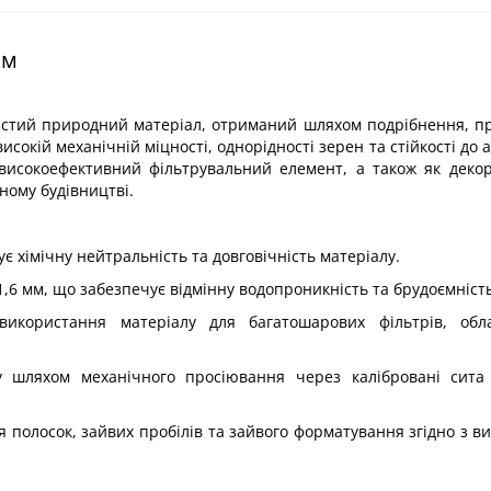
мм
нистий природний матеріал, отриманий шляхом подрібнення, 
исокій механічній міцності, однорідності зерен та стійкості до
високоефективний фільтрувальний елемент, а також як деко
ому будівництві.
є хімічну нейтральність та довговічність матеріалу.
–1,6 мм, що забезпечує відмінну водопроникність та брудоємність
використання матеріалу для багатошарових фільтрів, обл
ду шляхом механічного просіювання через калібровані сита
 полосок, зайвих пробілів та зайвого форматування згідно з в