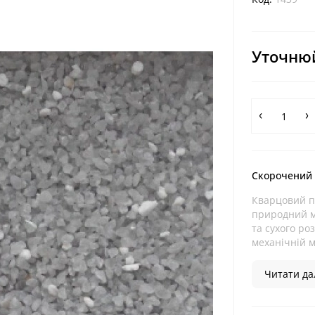
Уточнюй
Скорочений
Кварцовий п
природний м
та сухого ро
механічній мі
Читати дал