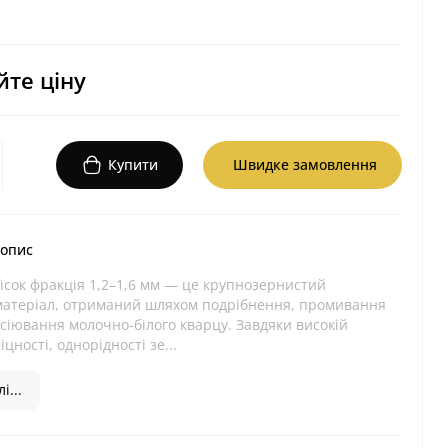
те ціну
Купити
Швидке замовлення
 опис
ісок фракція 1,2–1,6 мм — це крупнозернистий
атеріал, отриманий шляхом подрібнення, промивання
зсіювання молочно-білого кварцу. Завдяки високій
цності, однорідності зе...
і...