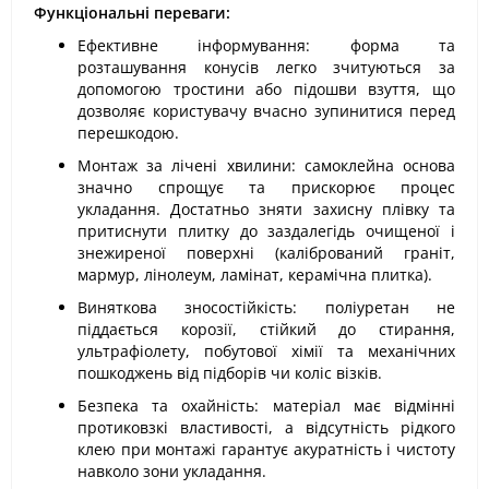
Функціональні переваги:
Ефективне інформування: форма та
розташування конусів легко зчитуються за
допомогою тростини або підошви взуття, що
дозволяє користувачу вчасно зупинитися перед
перешкодою.
Монтаж за лічені хвилини: самоклейна основа
значно спрощує та прискорює процес
укладання. Достатньо зняти захисну плівку та
притиснути плитку до заздалегідь очищеної і
знежиреної поверхні (калібрований граніт,
мармур, лінолеум, ламінат, керамічна плитка).
Виняткова зносостійкість: поліуретан не
піддається корозії, стійкий до стирання,
ультрафіолету, побутової хімії та механічних
пошкоджень від підборів чи коліс візків.
Безпека та охайність: матеріал має відмінні
протиковзкі властивості, а відсутність рідкого
клею при монтажі гарантує акуратність і чистоту
навколо зони укладання.