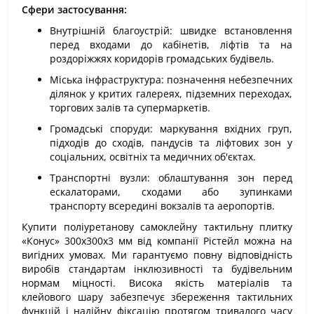
Сфери застосування:
Внутрішній благоустрій: швидке встановлення
перед входами до кабінетів, ліфтів та на
роздоріжжях коридорів громадських будівель.
Міська інфраструктура: позначення небезпечних
ділянок у критих галереях, підземних переходах,
торгових залів та супермаркетів.
Громадські споруди: маркування вхідних груп,
підходів до сходів, пандусів та ліфтових зон у
соціальних, освітніх та медичних об'єктах.
Транспортні вузли: облаштування зон перед
ескалаторами, сходами або зупинками
транспорту всередині вокзалів та аеропортів.
Купити поліуретанову самоклейну тактильну плитку
«Конус» 300х300х3 мм від компанії Рістейл можна на
вигідних умовах. Ми гарантуємо повну відповідність
виробів стандартам інклюзивності та будівельним
нормам міцності. Висока якість матеріалів та
клейового шару забезпечує збереження тактильних
функцій і надійну фіксацію протягом тривалого часу