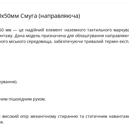
0х50мм Смуга (направляюча)
х50 мм — це надійний елемент наземного тактильного маркув
монтажу. Дана модель призначена для облаштування направляю
ого міського середовища, забезпечуючи тривалий термін експл
кування).
вним пішохідним рухом.
є високий опір механічному стиранню та статичним наванта
я.