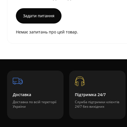
Задати питання
Немає запитань про цей товар.
Доставка
Підтримка 24/7
Доставка по всій тереторії
Служба підтримки клієнтів
України
24/7 без вихідних