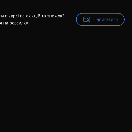
и в курсі всіх акцій та знижок?
Підписатися
Підписатися
я на розсилку