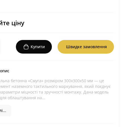
те ціну
Купити
Швидке замовлення
 опис
ильна бетонна «Смуга» розміром 300х300х50 мм — це
емент наземного тактильного маркування, який поєднує
араметри міцності та зручності монтажу. Дана модель
для облаштування на...
і...