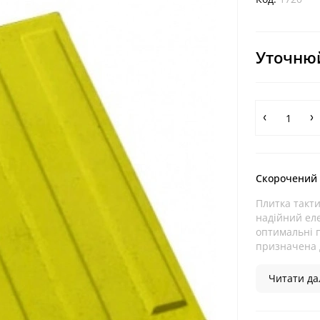
Уточнюй
Скорочений
Плитка такт
надійний ел
оптимальні п
призначена 
Читати дал