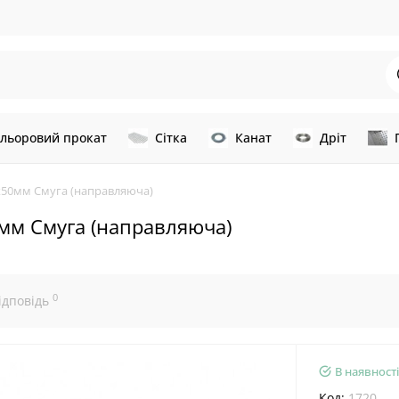
льоровий прокат
Сітка
Канат
Дріт
х50мм Смуга (направляюча)
мм Смуга (направляюча)
0
ідповідь
В наявності
Код:
1720