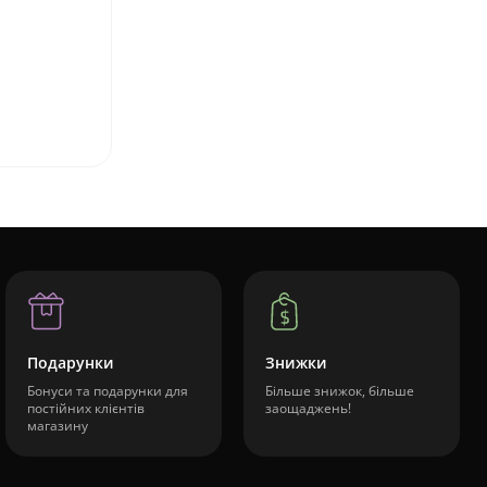
Подарунки
Знижки
Бонуси та подарунки для
Більше знижок, більше
постійних клієнтів
заощаджень!
магазину