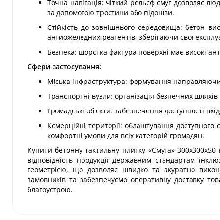
Точна навігація: чіткий рельєф смуг дозволяє л
за допомогою тростини або підошви.
Стійкість до зовнішнього середовища: бетон вис
антиожеледних реагентів, зберігаючи свої експлуа
Безпека: шорстка фактура поверхні має високі анти
Сфери застосування:
Міська інфраструктура: формування направляючих 
Транспортні вузли: організація безпечних шляхів 
Громадські об'єкти: забезпечення доступності вхід
Комерційні території: облаштування доступного 
комфортні умови для всіх категорій громадян.
Купити бетонну тактильну плитку «Смуга» 300х300х50 
відповідність продукції державним стандартам інклю
геометрією, що дозволяє швидко та акуратно викон
замовників та забезпечуємо оперативну доставку това
благоустрою.