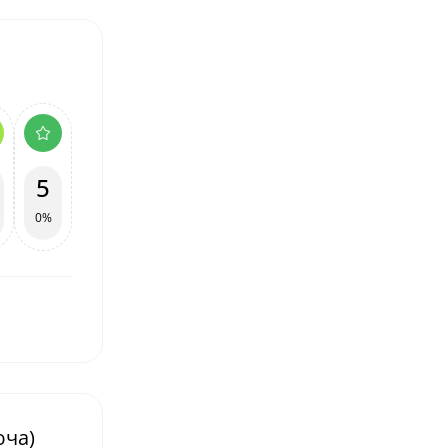
5
0%
юча)