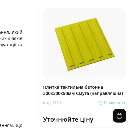
ання, який
чих шляхів
уатації та
Плитка тактильна бетонна
300х300х50мм Смуга (направляюча)
Код: 1720
В наявності
Уточнюйте ціну
женням, що