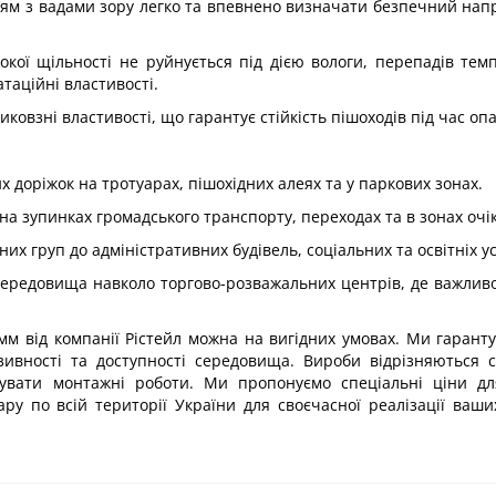
юдям з вадами зору легко та впевнено визначати безпечний нап
окої щільності не руйнується під дією вологи, перепадів тем
таційні властивості.
ковзні властивості, що гарантує стійкість пішоходів під час опа
доріжок на тротуарах, пішохідних алеях та у паркових зонах.
на зупинках громадського транспорту, переходах та в зонах очі
них груп до адміністративних будівель, соціальних та освітніх у
середовища навколо торгово-розважальних центрів, де важлив
мм від компанії Рістейл можна на вигідних умовах. Ми гарант
зивності та доступності середовища. Вироби відрізняються 
увати монтажні роботи. Ми пропонуємо спеціальні ціни дл
ру по всій території України для своєчасної реалізації ваши