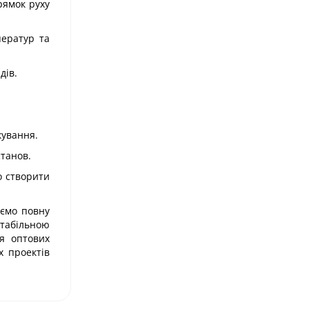
рямок руху
ператур та
дів.
кування.
станов.
о створити
уємо повну
стабільною
я оптових
х проектів